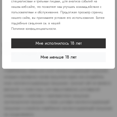
специалистами и третьими лицами, для анализа событий на
нашем веб-сайте, что позволяет нам улучшать взаимодействие с
пользователями и обслуживание. Продолжая просмотр страниц
нашего сайта, вы принимаете условия его использования. Более
подробные сведения см. в нашей
Политике конфиденциальности
.
Мне исполнилось 18 лет
Мне меньше 18 лет
Доступ к сайту разрешен только лицам старше 18 лет, являющимся
потребителями табака или иной никотиносодержащей продукции,
которые в противном случае продолжат курить или употреблять
иную никтотиносодержащую продукцию. Данный сайт не является
рекламой, а служит лишь для предоставления достоверной
информации о свойствах и характеристиках продукции.
Дистанционная продажа, а также доставка никотиносодержащей
продукции и устройств потребления никотинсодержащей продукции
не осуществляется.