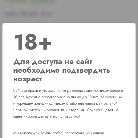
В наличии:
В наличии:
Достаточно
Цена:
349 руб. за шт.
18+
Наличие
Для доступа на сайт
г. Челябинск, Комсомольский проспект д. 108
3 шт
необходимо подтвердить
г. Челябинск, ул. Академика Макеева д. 36
1 шт
возраст
г. Челябинск, ул. Свердловский проспект
Нет в наличии
д. 86
Сайт содержит информацию,не рекомендованную лицам моложе
18 лет. Курение противопоказано лицам до 18 лет, беременным
пос. Западный. Улица им. капитана
и кормящим женщинам, лицам с заболеваниями центральной
Нет в наличии
Ефимова, 7
нервной системы и органов пищеварения. Содержащаяся на
сайте информация является справочной.
Мы используем файлы cookie, разработанные нашими