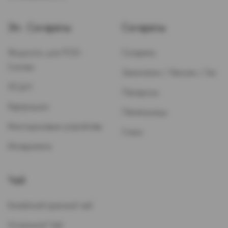
Эл. Сигареты
Сигареты
Жидкость для POD-
Сигареты
Систем
Зажигалки / Бензин / Газ
ЭСДН
Папиросы
Картриджи
Пепельницы
Многоразовые устройства
Стики
Испарители
Чай
Китайский красный чай
Остальной Чай