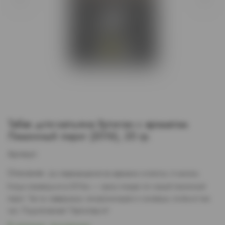
Табак для кальяна Хулиган с ароматом
Лимонный пирог (2016), 25 гр.
Артикул:
Описание:
До перемещения во времени осталось 4 минуты.
Когда окажешься в 2016м — сразу покури тот самый лимонный
пирог. Так ты завершишь синхронизацию и сможешь остаться там
час. Подключение! Приготовься!