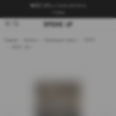
+7 (909) 089-89-24
Войти
Главная
Каталог
Кальянные смеси
`ХЛГН`
`ХЛГН` 25 г