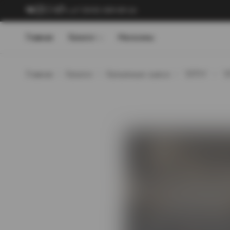
+7 (909) 089-89-24
Главная
Каталог
Магазины
Главная
Каталог
Кальянные смеси
`ХЛГН`
`Х