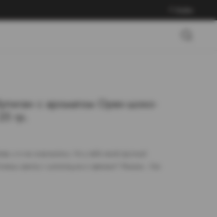
Войти
Хулиган с ароматом Орех-шоко-
5 гр.
ифи, и я не знакомлюсь. Но у тебя такой грустный
 Хочешь ириску с шоколадом и орехами? Ммммм... Как