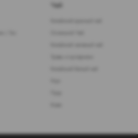
Чай
Китайский красный чай
н / Газ
Остальной Чай
Китайский зеленый чай
Травы и кустарники
Китайский белый чай
Улун
Пуэр
Кофе