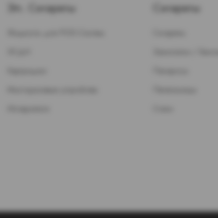
Эл. Сигареты
Сигареты
Жидкость для POD-Систем
Сигареты
ЭСДН
Зажигалки / Бензи
Картриджи
Папиросы
Многоразовые устройства
Пепельницы
Испарители
Стики