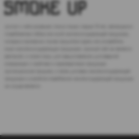
Доступ к сайту разрешен только лицам старше 18 лет, являющимся
потребителями табака или иной никотиносодержащей продукции,
которые в противном случае продолжат курить или употреблять
иную никтотиносодержащую продукцию. Данный сайт не является
рекламой, а служит лишь для предоставления достоверной
информации о свойствах и характеристиках продукции.
Дистанционная продажа, а также доставка никотиносодержащей
продукции и устройств потребления никотинсодержащей продукции
не осуществляется.