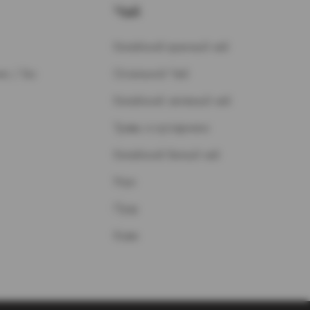
Чай
Китайский красный чай
н / Газ
Остальной Чай
Китайский зеленый чай
Травы и кустарники
Китайский белый чай
Улун
Пуэр
Кофе