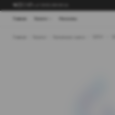
+7 (909) 089-89-24
Главная
Каталог
Магазины
Главная
Каталог
Кальянные смеси
`ХЛГН`
`Х