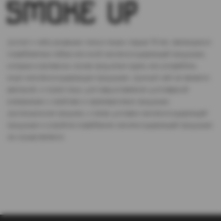
Доступ к сайту разрешен только лицам старше 18 лет, являющимся
потребителями табака или иной никотиносодержащей продукции,
которые в противном случае продолжат курить или употреблять
иную никтотиносодержащую продукцию. Данный сайт не является
рекламой, а служит лишь для предоставления достоверной
информации о свойствах и характеристиках продукции.
Дистанционная продажа, а также доставка никотиносодержащей
продукции и устройств потребления никотинсодержащей продукции
не осуществляется.