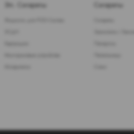
Эл. Сигареты
Сигареты
Жидкость для POD-Систем
Сигареты
ЭСДН
Зажигалки / Бензи
Картриджи
Папиросы
Многоразовые устройства
Пепельницы
Испарители
Стики