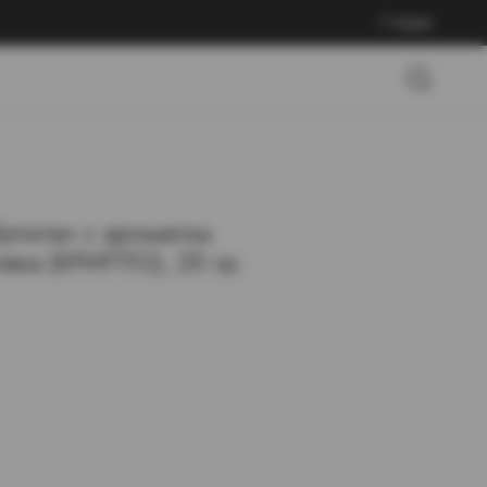
Войти
Хулиган с ароматом
овка (КРИПТО), 25 гр.