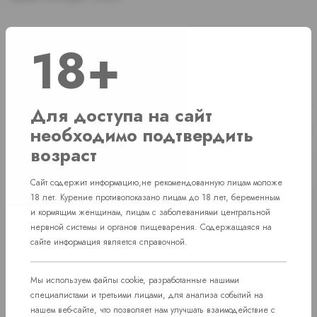
18+
Наличие
г. Челябинск, ул. Свердловский проспект д. 86
1 шт
Для доступа на сайт
необходимо подтвердить
г. Челябинск, ул. Академика Макеева д. 36
1 шт
возраст
г. Челябинск, Комсомольский проспект д. 108
1 шт
Сайт содержит информацию,не рекомендованную лицам моложе
пос. Западный. Улица им. капитана
Нет в наличии
18 лет. Курение противопоказано лицам до 18 лет, беременным
Ефимова, 7
и кормящим женщинам, лицам с заболеваниями центральной
нервной системы и органов пищеварения. Содержащаяся на
сайте информация является справочной.
Мы используем файлы cookie, разработанные нашими
специалистами и третьими лицами, для анализа событий на
нашем веб-сайте, что позволяет нам улучшать взаимодействие с