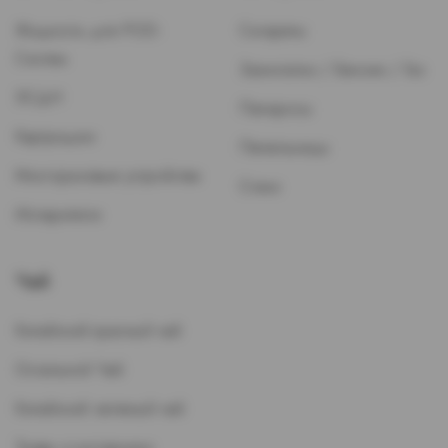
Жидкость для POD-
Сигареты
Систем
Зажигалки / Бензин / Газ
ЭСДН
Папиросы
Картриджи
Пепельницы
Многоразовые устройства
Стики
Испарители
Чай
Китайский красный чай
Остальной Чай
Китайский зеленый чай
Травы и кустарники