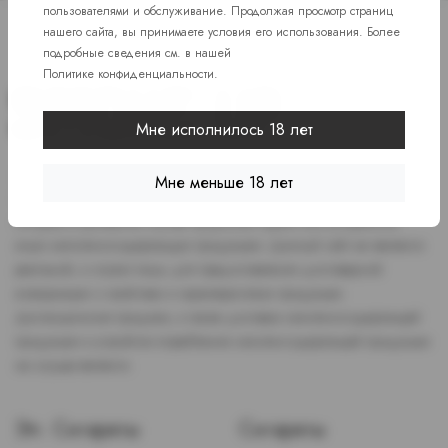
пользователями и обслуживание. Продолжая просмотр страниц
нашего сайта, вы принимаете условия его использования. Более
подробные сведения см. в нашей
Политике конфиденциальности
.
Мне исполнилось 18 лет
Доступ к сайту разрешен только лицам старше 18 лет, являющимся
Мне меньше 18 лет
потребителями табака или иной никотиносодержащей продукции,
которые в противном случае продолжат курить или употреблять
иную никтотиносодержащую продукцию. Данный сайт не является
рекламой, а служит лишь для предоставления достоверной
информации о свойствах и характеристиках продукции.
Дистанционная продажа, а также доставка никотиносодержащей
продукции и устройств потребления никотинсодержащей продукции
не осуществляется.
Эл. Сигареты
Сигареты