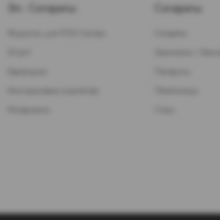
Эл. Сигареты
Сигареты
Жидкость для POD-Систем
Сигареты
ЭСДН
Зажигалки / Бензи
Картриджи
Папиросы
Многоразовые устройства
Пепельницы
Испарители
Стики