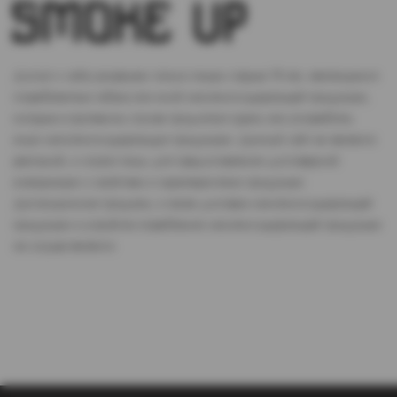
Доступ к сайту разрешен только лицам старше 18 лет, являющимся
потребителями табака или иной никотиносодержащей продукции,
которые в противном случае продолжат курить или употреблять
иную никтотиносодержащую продукцию. Данный сайт не является
рекламой, а служит лишь для предоставления достоверной
информации о свойствах и характеристиках продукции.
Дистанционная продажа, а также доставка никотиносодержащей
продукции и устройств потребления никотинсодержащей продукции
не осуществляется.