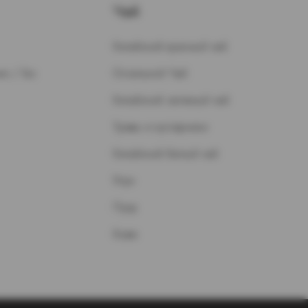
Чай
Китайский красный чай
н / Газ
Остальной Чай
Китайский зеленый чай
Травы и кустарники
Китайский белый чай
Улун
Пуэр
Кофе