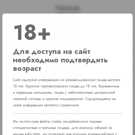
Наличие
18+
г. Челябинск, ул. Свердловский проспект
Нет в наличии
д. 86
г. Челябинск, ул. Академика Макеева д.
Для доступа на сайт
Нет в наличии
36
необходимо подтвердить
г. Челябинск, Комсомольский проспект д.
возраст
Нет в наличии
108
Сайт содержит информацию,не рекомендованную лицам моложе
пос. Западный. Улица им. капитана
Нет в наличии
18 лет. Курение противопоказано лицам до 18 лет, беременным
Ефимова, 7
и кормящим женщинам, лицам с заболеваниями центральной
нервной системы и органов пищеварения. Содержащаяся на
сайте информация является справочной.
Мы используем файлы cookie, разработанные нашими
специалистами и третьими лицами, для анализа событий на
нашем веб-сайте, что позволяет нам улучшать взаимодействие с