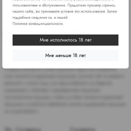
пользователями и обслуживание. Продолжая просмотр страниц
нашего сайта, вы принимаете условия его использования. Более
подробные сведения см. в нашей
Политике конфиденциальности
.
Мне исполнилось 18 лет
Доступ к сайту разрешен только лицам старше 18 лет, являющимся
Мне меньше 18 лет
потребителями табака или иной никотиносодержащей продукции,
которые в противном случае продолжат курить или употреблять
иную никтотиносодержащую продукцию. Данный сайт не является
рекламой, а служит лишь для предоставления достоверной
информации о свойствах и характеристиках продукции.
Дистанционная продажа, а также доставка никотиносодержащей
продукции и устройств потребления никотинсодержащей продукции
не осуществляется.
Эл. Сигареты
Сигареты