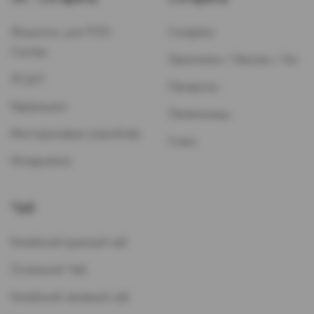
Жидкость для POD-
Сигареты
Систем
Зажигалки / Бензин / Газ
ЭСДН
Папиросы
Картриджи
Пепельницы
Многоразовые устройства
Стики
Испарители
Чай
Китайский красный чай
Остальной Чай
Китайский зеленый чай