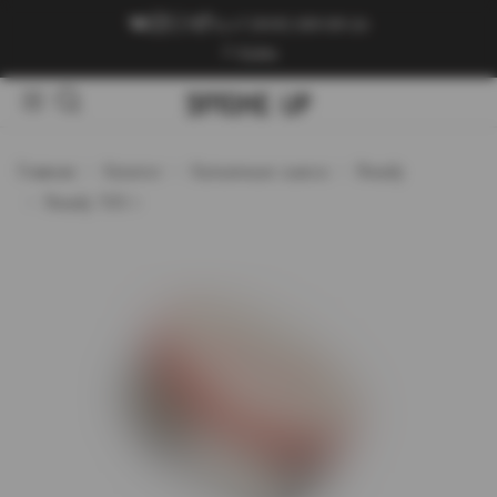
+7 (909) 089-89-24
Войти
Главная
Каталог
Кальянные смеси
Ready
Ready 100 г