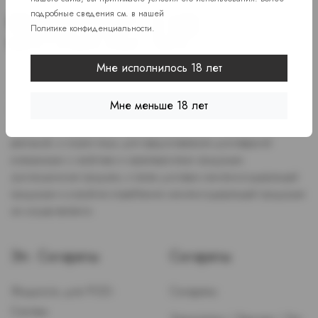
подробные сведения см. в нашей
Политике конфиденциальности
.
Мне исполнилось 18 лет
Доступ к сайту разрешен только лицам старше 18 лет, являющимся
потребителями табака или иной никотиносодержащей продукции,
Мне меньше 18 лет
которые в противном случае продолжат курить или употреблять
иную никтотиносодержащую продукцию. Данный сайт не является
рекламой, а служит лишь для предоставления достоверной
информации о свойствах и характеристиках продукции.
Дистанционная продажа, а также доставка никотиносодержащей
продукции и устройств потребления никотинсодержащей продукции
не осуществляется.
Эл. Сигареты
Сигареты
Жидкость для POD-
Сигареты
Систем