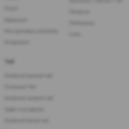
Зажигалки / Бензин / Газ
ЭСДН
Папиросы
Картриджи
Пепельницы
Многоразовые устройства
Стики
Испарители
Чай
Китайский красный чай
Остальной Чай
Китайский зеленый чай
Травы и кустарники
Китайский белый чай