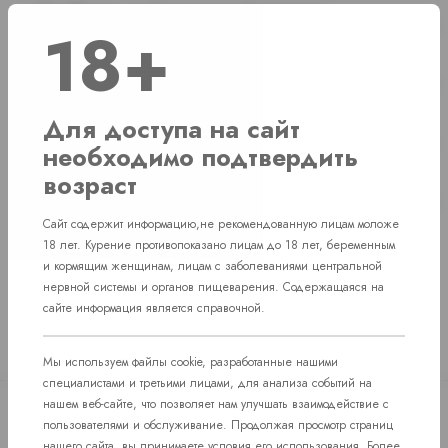
г. Челябинск, ул. Свердловский проспект
Нет в наличии
18+
д. 86
г. Челябинск, ул. Академика Макеева д.
Нет в наличии
36
Для доступа на сайт
г. Челябинск, Комсомольский проспект д.
Нет в наличии
необходимо подтвердить
108
возраст
пос. Западный. Улица им. капитана
Нет в наличии
Ефимова, 7
Сайт содержит информацию,не рекомендованную лицам моложе
18 лет. Курение противопоказано лицам до 18 лет, беременным
и кормящим женщинам, лицам с заболеваниями центральной
нервной системы и органов пищеварения. Содержащаяся на
сайте информация является справочной.
Мы используем файлы cookie, разработанные нашими
специалистами и третьими лицами, для анализа событий на
нашем веб-сайте, что позволяет нам улучшать взаимодействие с
пользователями и обслуживание. Продолжая просмотр страниц
нашего сайта, вы принимаете условия его использования. Более