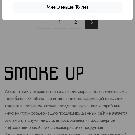
Мне меньше 18 лет
←
1
2
3
Доступ к сайту разрешен только лицам старше 18 лет, являющимся
потребителями табака или иной никотиносодержащей продукции,
которые в противном случае продолжат курить или употреблять
иную никтотиносодержащую продукцию. Данный сайт не является
рекламой, а служит лишь для предоставления достоверной
информации о свойствах и характеристиках продукции.
Дистанционная продажа, а также доставка никотиносодержащей