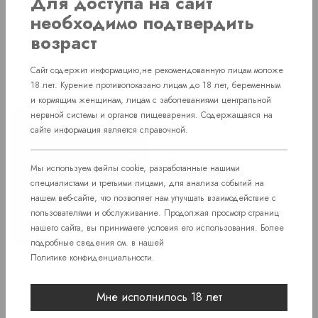
Для доступа на сайт
Табак "Сатир" Альфа
необходимо подтвердить
Табак "Сатир" Омега
BLUEBERRY NIGHTS
BANANA (Банан) 25 г
возраст
(Черничный йогурт) 25 г
В наличии
В наличии
Price
350 руб.
Сайт содержит информацию,не рекомендованную лицам моложе
Price
350 руб.
18 лет. Курение противопоказано лицам до 18 лет, беременным
и кормящим женщинам, лицам с заболеваниями центральной
нервной системы и органов пищеварения. Содержащаяся на
сайте информация является справочной.
Мы используем файлы cookie, разработанные нашими
специалистами и третьими лицами, для анализа событий на
нашем веб-сайте, что позволяет нам улучшать взаимодействие с
пользователями и обслуживание. Продолжая просмотр страниц
нашего сайта, вы принимаете условия его использования. Более
подробные сведения см. в нашей
Политике конфиденциальности
.
Табак "Сатир" Альфа
FLESH (Гранат) 25 г
Мне исполнилось 18 лет
В наличии
Price
350 руб.