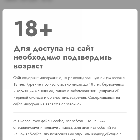
18+
Наличие
Для доступа на сайт
г. Челябинск, ул. Академика Макеева д. 36
2 шт
необходимо подтвердить
г. Челябинск, ул. Свердловский проспект д. 86
1 шт
возраст
г. Челябинск, Комсомольский проспект д. 108
1 шт
Сайт содержит информацию,не рекомендованную лицам моложе
пос. Западный. Улица им. капитана Ефимова, 7
1 шт
18 лет. Курение противопоказано лицам до 18 лет, беременным
и кормящим женщинам, лицам с заболеваниями центральной
нервной системы и органов пищеварения. Содержащаяся на
сайте информация является справочной.
Мы используем файлы cookie, разработанные нашими
специалистами и третьими лицами, для анализа событий на
нашем веб-сайте, что позволяет нам улучшать взаимодействие с