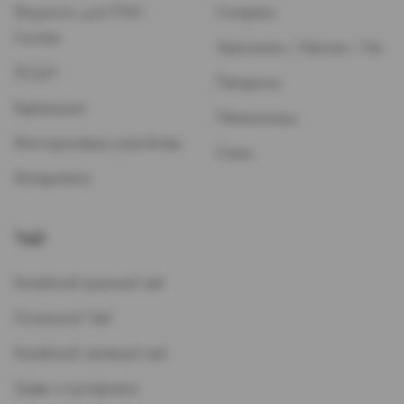
Жидкость для POD-
Сигареты
Систем
Зажигалки / Бензин / Газ
ЭСДН
Папиросы
Картриджи
Пепельницы
Многоразовые устройства
Стики
Испарители
Чай
Китайский красный чай
Остальной Чай
Китайский зеленый чай
Травы и кустарники