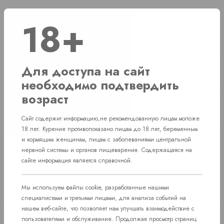
18+
Наличие
г. Челябинск, Комсомольский проспект д. 108
2 шт
Для доступа на сайт
необходимо подтвердить
г. Челябинск, ул. Свердловский проспект д. 86
1 шт
возраст
г. Челябинск, ул. Академика Макеева д. 36
1 шт
Сайт содержит информацию,не рекомендованную лицам моложе
пос. Западный. Улица им. капитана Ефимова, 7
1 шт
18 лет. Курение противопоказано лицам до 18 лет, беременным
и кормящим женщинам, лицам с заболеваниями центральной
нервной системы и органов пищеварения. Содержащаяся на
сайте информация является справочной.
Мы используем файлы cookie, разработанные нашими
специалистами и третьими лицами, для анализа событий на
нашем веб-сайте, что позволяет нам улучшать взаимодействие с
пользователями и обслуживание. Продолжая просмотр страниц