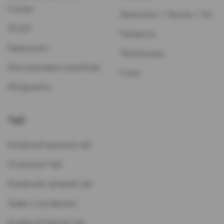
Систем
Зажигалки / Бензин / Газ
ЭСДН
Папиросы
Картриджи
Пепельницы
Многоразовые устройства
Стики
Испарители
Чай
Китайский красный чай
Остальной Чай
Китайский зеленый чай
Травы и кустарники
Китайский белый чай