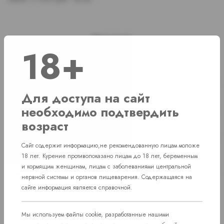
Наличие
18+
г. Челябинск, ул. Свердловский проспект
Нет в наличии
д. 86
Для доступа на сайт
г. Челябинск, ул. Академика Макеева д.
необходимо подтвердить
Нет в наличии
36
возраст
г. Челябинск, Комсомольский проспект д.
Нет в наличии
108
Сайт содержит информацию,не рекомендованную лицам моложе
18 лет. Курение противопоказано лицам до 18 лет, беременным
пос. Западный. Улица им. капитана
и кормящим женщинам, лицам с заболеваниями центральной
Нет в наличии
Ефимова, 7
нервной системы и органов пищеварения. Содержащаяся на
сайте информация является справочной.
Мы используем файлы cookie, разработанные нашими