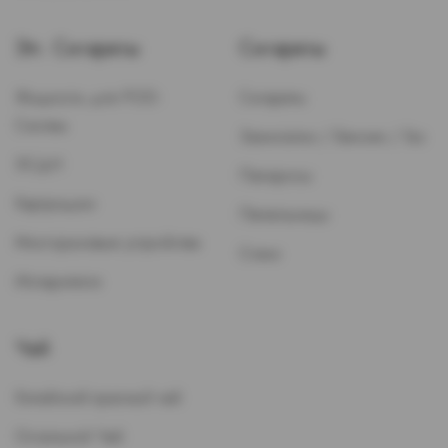
Эл. Сигареты
Сигареты
Жидкость для POD-
Сигареты
Систем
Зажигалки / Бензин / Газ
ЭСДН
Папиросы
Картриджи
Пепельницы
Многоразовые устройства
Стики
Испарители
Чай
Китайский красный чай
Остальной Чай