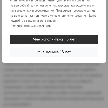
специалистами и третьими лицами, для анализа событий на
нашем веб-сайте, что позволяет нам улучшать взаимодействие с
пользователями и обслуживание. Продолжая просмотр страниц
нашего сайта, вы принимаете условия его использования. Более
подробные сведения см. в нашей
Политике конфиденциальности
.
Мне исполнилось 18 лет
Мне меньше 18 лет
Доступ к сайту разрешен только лицам старше 18 лет, являющимся
потребителями табака или иной никотиносодержащей продукции,
которые в противном случае продолжат курить или употреблять
иную никтотиносодержащую продукцию. Данный сайт не является
рекламой, а служит лишь для предоставления достоверной
информации о свойствах и характеристиках продукции.
Дистанционная продажа, а также доставка никотиносодержащей
продукции и устройств потребления никотинсодержащей продукции
не осуществляется.