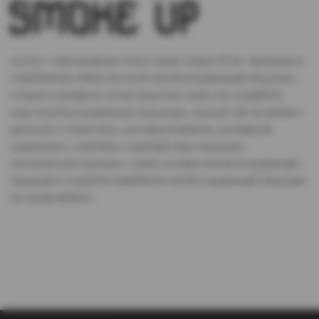
Доступ к сайту разрешен только лицам старше 18 лет, являющимся
потребителями табака или иной никотиносодержащей продукции,
которые в противном случае продолжат курить или употреблять
иную никтотиносодержащую продукцию. Данный сайт не является
рекламой, а служит лишь для предоставления достоверной
информации о свойствах и характеристиках продукции.
Дистанционная продажа, а также доставка никотиносодержащей
продукции и устройств потребления никотинсодержащей продукции
не осуществляется.