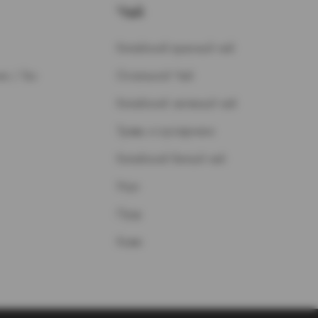
Чай
Китайский красный чай
н / Газ
Остальной Чай
Китайский зеленый чай
Травы и кустарники
Китайский белый чай
Улун
Пуэр
Кофе