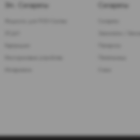
Эл. Сигареты
Сигареты
Жидкость для POD-Систем
Сигареты
ЭСДН
Зажигалки / Бензи
Картриджи
Папиросы
Многоразовые устройства
Пепельницы
Испарители
Стики