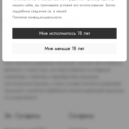
нашего сайта, вы принимаете условия его использования. Более
подробные сведения см. в нашей
Политике конфиденциальности
.
Мне исполнилось 18 лет
Доступ к сайту разрешен только лицам старше 18 лет, являющимся
Мне меньше 18 лет
потребителями табака или иной никотиносодержащей продукции,
которые в противном случае продолжат курить или употреблять
иную никтотиносодержащую продукцию. Данный сайт не является
рекламой, а служит лишь для предоставления достоверной
информации о свойствах и характеристиках продукции.
Дистанционная продажа, а также доставка никотиносодержащей
продукции и устройств потребления никотинсодержащей продукции
не осуществляется.
Эл. Сигареты
Сигареты