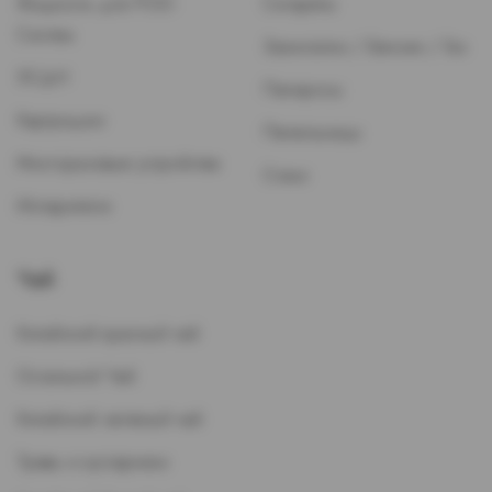
Жидкость для POD-
Сигареты
Систем
Зажигалки / Бензин / Газ
ЭСДН
Папиросы
Картриджи
Пепельницы
Многоразовые устройства
Стики
Испарители
Чай
Китайский красный чай
Остальной Чай
Китайский зеленый чай
Травы и кустарники