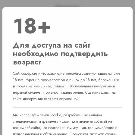
Наличие
18+
г. Челябинск, ул. Свердловский проспект д. 86
1 шт
г. Челябинск, ул. Академика Макеева д. 36
1 шт
Для доступа на сайт
необходимо подтвердить
г. Челябинск, Комсомольский проспект д.
Нет в наличии
108
возраст
пос. Западный. Улица им. капитана
Нет в наличии
Сайт содержит информацию,не рекомендованную лицам моложе
Ефимова, 7
18 лет. Курение противопоказано лицам до 18 лет, беременным
и кормящим женщинам, лицам с заболеваниями центральной
нервной системы и органов пищеварения. Содержащаяся на
сайте информация является справочной.
Мы используем файлы cookie, разработанные нашими
специалистами и третьими лицами, для анализа событий на
нашем веб-сайте, что позволяет нам улучшать взаимодействие с
пользователями и обслуживание. Продолжая просмотр страниц