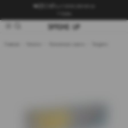
+7 (909) 089-89-24
Войти
Главная
Каталог
Кальянные смеси
Tangiers