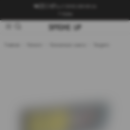
+7 (909) 089-89-24
Войти
Главная
Каталог
Кальянные смеси
Tangiers