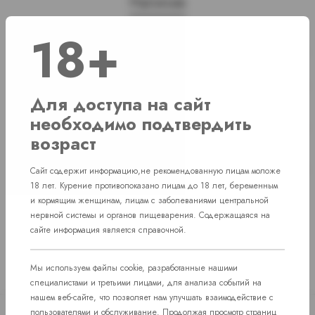
Наличие
18+
г. Челябинск, ул. Свердловский проспект д. 86
1 шт
г. Челябинск, ул. Академика Макеева д.
Нет в наличии
36
Для доступа на сайт
необходимо подтвердить
г. Челябинск, Комсомольский проспект д.
Нет в наличии
108
возраст
пос. Западный. Улица им. капитана
Нет в наличии
Сайт содержит информацию,не рекомендованную лицам моложе
Ефимова, 7
18 лет. Курение противопоказано лицам до 18 лет, беременным
и кормящим женщинам, лицам с заболеваниями центральной
нервной системы и органов пищеварения. Содержащаяся на
сайте информация является справочной.
Мы используем файлы cookie, разработанные нашими
специалистами и третьими лицами, для анализа событий на
нашем веб-сайте, что позволяет нам улучшать взаимодействие с
пользователями и обслуживание. Продолжая просмотр страниц