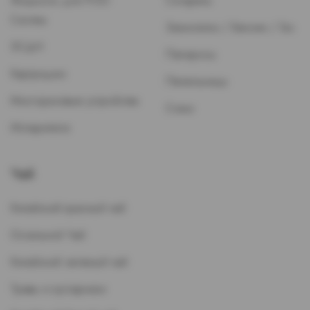
Жидкость для POD-
Сигареты
Систем
Зажигалки / Бензин / Газ
ЭСДН
Папиросы
Картриджи
Пепельницы
Многоразовые устройства
Стики
Испарители
Чай
Китайский красный чай
Остальной Чай
Китайский зеленый чай
Травы и кустарники