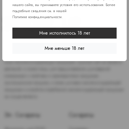
нашего сайта, вы принимаете условия его использования. Более
подробные сведения см. в нашей
Политике конфиденциальности
.
Мне исполнилось 18 лет
Доступ к сайту разрешен только лицам старше 18 лет, являющимся
Мне меньше 18 лет
потребителями табака или иной никотиносодержащей продукции,
которые в противном случае продолжат курить или употреблять
иную никтотиносодержащую продукцию. Данный сайт не является
рекламой, а служит лишь для предоставления достоверной
информации о свойствах и характеристиках продукции.
Дистанционная продажа, а также доставка никотиносодержащей
продукции и устройств потребления никотинсодержащей продукции
не осуществляется.
Эл. Сигареты
Сигареты