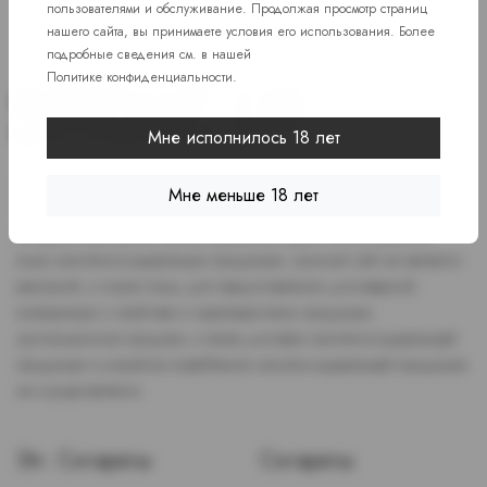
пользователями и обслуживание. Продолжая просмотр страниц
нашего сайта, вы принимаете условия его использования. Более
подробные сведения см. в нашей
Политике конфиденциальности
.
Мне исполнилось 18 лет
Доступ к сайту разрешен только лицам старше 18 лет, являющимся
Мне меньше 18 лет
потребителями табака или иной никотиносодержащей продукции,
которые в противном случае продолжат курить или употреблять
иную никтотиносодержащую продукцию. Данный сайт не является
рекламой, а служит лишь для предоставления достоверной
информации о свойствах и характеристиках продукции.
Дистанционная продажа, а также доставка никотиносодержащей
продукции и устройств потребления никотинсодержащей продукции
не осуществляется.
Эл. Сигареты
Сигареты