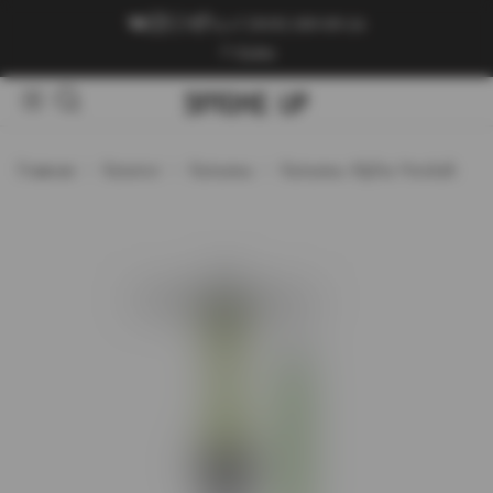
+7 (909) 089-89-24
Войти
Главная
Каталог
Кальяны
Кальяны Alpha Hookah