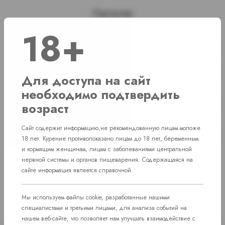
Наличие
18+
г. Челябинск, Комсомольский проспект д. 108
1 шт
г. Челябинск, ул. Свердловский проспект
Нет в наличии
Для доступа на сайт
д. 86
необходимо подтвердить
г. Челябинск, ул. Академика Макеева д.
Нет в наличии
возраст
36
пос. Западный. Улица им. капитана
Сайт содержит информацию,не рекомендованную лицам моложе
Нет в наличии
Ефимова, 7
18 лет. Курение противопоказано лицам до 18 лет, беременным
и кормящим женщинам, лицам с заболеваниями центральной
нервной системы и органов пищеварения. Содержащаяся на
сайте информация является справочной.
Мы используем файлы cookie, разработанные нашими
специалистами и третьими лицами, для анализа событий на
нашем веб-сайте, что позволяет нам улучшать взаимодействие с