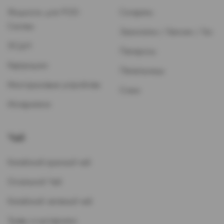
Жидкость для POD-
Сигареты
Систем
Зажигалки / Бензин / Газ
ЭСДН
Папиросы
Картриджи
Пепельницы
Многоразовые устройства
Стики
Испарители
Чай
Китайский красный чай
Остальной Чай
Китайский зеленый чай
Травы и кустарники