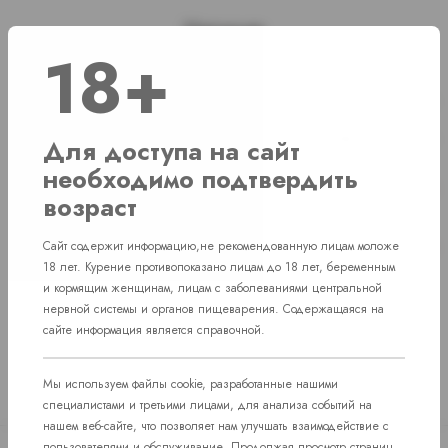
Наличие
18+
г. Челябинск, ул. Академика Макеева д. 36
1 шт
г. Челябинск, Комсомольский проспект д. 108
1 шт
Для доступа на сайт
необходимо подтвердить
г. Челябинск, ул. Свердловский проспект
Нет в наличии
д. 86
возраст
пос. Западный. Улица им. капитана
Нет в наличии
Сайт содержит информацию,не рекомендованную лицам моложе
Ефимова, 7
18 лет. Курение противопоказано лицам до 18 лет, беременным
и кормящим женщинам, лицам с заболеваниями центральной
нервной системы и органов пищеварения. Содержащаяся на
сайте информация является справочной.
Мы используем файлы cookie, разработанные нашими
специалистами и третьими лицами, для анализа событий на
нашем веб-сайте, что позволяет нам улучшать взаимодействие с
пользователями и обслуживание. Продолжая просмотр страниц