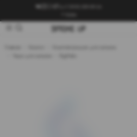
+7 (909) 089-89-24
Войти
Главная
Каталог
Комплектующие для кальяна
Чаши для кальяна
BigMaks