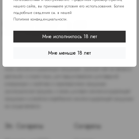
нашего сайта, вы принимаете условия его использования. Более
подробные сведения см. в нашей
Политике конфиденциальности
.
Мне исполнилось 18 лет
Доступ к сайту разрешен только лицам старше 18 лет, являющимся
Мне меньше 18 лет
потребителями табака или иной никотиносодержащей продукции,
которые в противном случае продолжат курить или употреблять
иную никтотиносодержащую продукцию. Данный сайт не является
рекламой, а служит лишь для предоставления достоверной
информации о свойствах и характеристиках продукции.
Дистанционная продажа, а также доставка никотиносодержащей
продукции и устройств потребления никотинсодержащей продукции
не осуществляется.
Эл. Сигареты
Сигареты