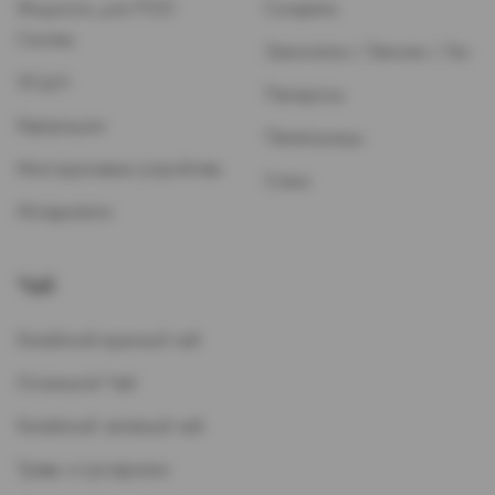
Жидкость для POD-
Сигареты
Систем
Зажигалки / Бензин / Газ
ЭСДН
Папиросы
Картриджи
Пепельницы
Многоразовые устройства
Стики
Испарители
Чай
Китайский красный чай
Остальной Чай
Китайский зеленый чай
Травы и кустарники