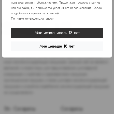
пользователями и обслуживание. Продолжая просмотр страниц
нашего сайта, вы принимаете условия его использования. Более
подробные сведения см. в нашей
Политике конфиденциальности
.
Мне исполнилось 18 лет
Доступ к сайту разрешен только лицам старше 18 лет, являющимся
Мне меньше 18 лет
потребителями табака или иной никотиносодержащей продукции,
которые в противном случае продолжат курить или употреблять
иную никтотиносодержащую продукцию. Данный сайт не является
рекламой, а служит лишь для предоставления достоверной
информации о свойствах и характеристиках продукции.
Дистанционная продажа, а также доставка никотиносодержащей
продукции и устройств потребления никотинсодержащей продукции
не осуществляется.
Эл. Сигареты
Сигареты