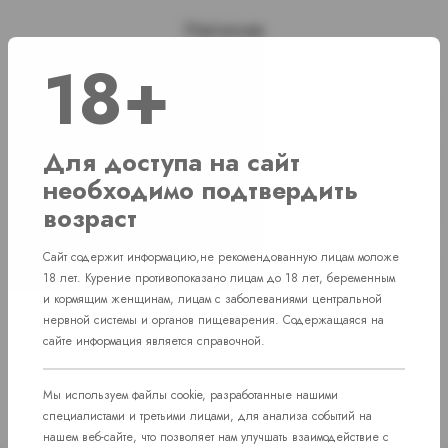
Наличие
18+
г. Челябинск, ул. Академика Макеева д. 36
1 шт
г. Челябинск, ул. Свердловский проспект
Нет в наличии
Для доступа на сайт
д. 86
необходимо подтвердить
г. Челябинск, Комсомольский проспект д.
Нет в наличии
возраст
108
пос. Западный. Улица им. капитана
Сайт содержит информацию,не рекомендованную лицам моложе
Нет в наличии
Ефимова, 7
18 лет. Курение противопоказано лицам до 18 лет, беременным
и кормящим женщинам, лицам с заболеваниями центральной
нервной системы и органов пищеварения. Содержащаяся на
сайте информация является справочной.
Мы используем файлы cookie, разработанные нашими
специалистами и третьими лицами, для анализа событий на
нашем веб-сайте, что позволяет нам улучшать взаимодействие с