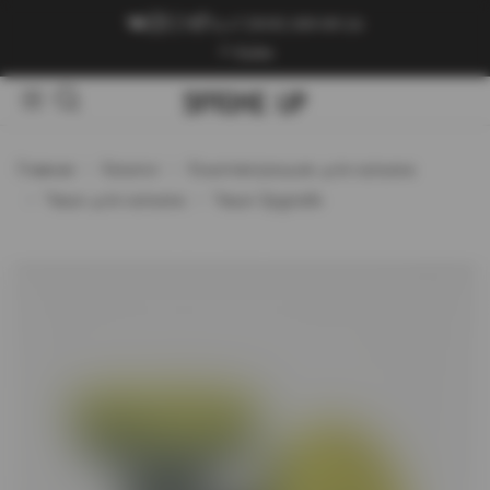
+7 (909) 089-89-24
Войти
Главная
Каталог
Комплектующие для кальяна
Чаши для кальяна
Чаши Upgrade