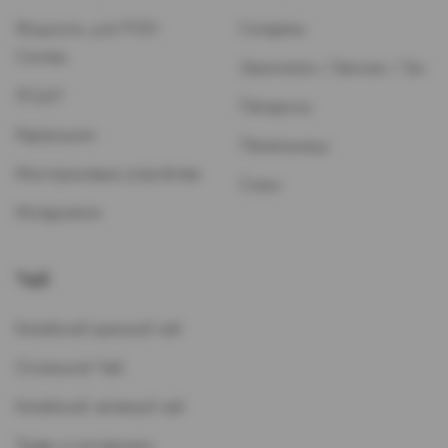
Жидкость для POD-
Сигареты
Систем
Зажигалки / Бензин / Газ
ЭСДН
Папиросы
Картриджи
Пепельницы
Многоразовые устройства
Стики
Испарители
Чай
Китайский красный чай
Остальной Чай
Китайский зеленый чай
Травы и кустарники