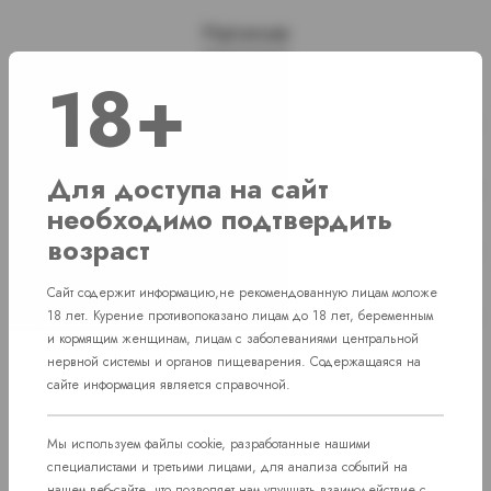
Наличие
18+
г. Челябинск, ул. Свердловский проспект
Нет в наличии
д. 86
г. Челябинск, ул. Академика Макеева д.
Для доступа на сайт
Нет в наличии
36
необходимо подтвердить
г. Челябинск, Комсомольский проспект д.
возраст
Нет в наличии
108
Сайт содержит информацию,не рекомендованную лицам моложе
пос. Западный. Улица им. капитана
Нет в наличии
18 лет. Курение противопоказано лицам до 18 лет, беременным
Ефимова, 7
и кормящим женщинам, лицам с заболеваниями центральной
нервной системы и органов пищеварения. Содержащаяся на
сайте информация является справочной.
Мы используем файлы cookie, разработанные нашими
специалистами и третьими лицами, для анализа событий на
нашем веб-сайте, что позволяет нам улучшать взаимодействие с