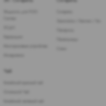
Эл. Сигареты
Сигареты
Жидкость для POD-
Сигареты
Систем
Зажигалки / Бензин / Газ
ЭСДН
Папиросы
Картриджи
Пепельницы
Многоразовые устройства
Стики
Испарители
Чай
Китайский красный чай
Остальной Чай
Китайский зеленый чай