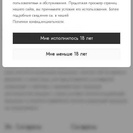
пользователями и обслуживание. Продолжая просмотр страниц
нашего сайта, вы принимаете условия его использования. Более
подробные сведения см. в нашей
Политике конфиденциальности
.
Мне исполнилось 18 лет
Доступ к сайту разрешен только лицам старше 18 лет, являющимся
Мне меньше 18 лет
потребителями табака или иной никотиносодержащей продукции,
которые в противном случае продолжат курить или употреблять
иную никтотиносодержащую продукцию. Данный сайт не является
рекламой, а служит лишь для предоставления достоверной
информации о свойствах и характеристиках продукции.
Дистанционная продажа, а также доставка никотиносодержащей
продукции и устройств потребления никотинсодержащей продукции
не осуществляется.
Эл. Сигареты
Сигареты