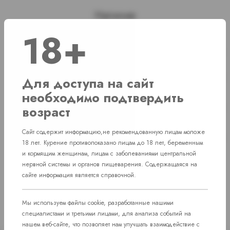
Наличие
18+
г. Челябинск, ул. Свердловский проспект д. 86
1 шт
г. Челябинск, ул. Академика Макеева д.
Нет в наличии
Для доступа на сайт
36
необходимо подтвердить
г. Челябинск, Комсомольский проспект д.
Нет в наличии
возраст
108
пос. Западный. Улица им. капитана
Сайт содержит информацию,не рекомендованную лицам моложе
Нет в наличии
Ефимова, 7
18 лет. Курение противопоказано лицам до 18 лет, беременным
и кормящим женщинам, лицам с заболеваниями центральной
нервной системы и органов пищеварения. Содержащаяся на
сайте информация является справочной.
Мы используем файлы cookie, разработанные нашими
специалистами и третьими лицами, для анализа событий на
нашем веб-сайте, что позволяет нам улучшать взаимодействие с