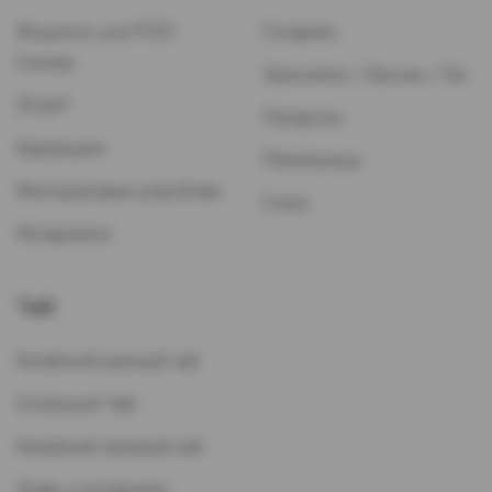
Жидкость для POD-
Сигареты
Систем
Зажигалки / Бензин / Газ
ЭСДН
Папиросы
Картриджи
Пепельницы
Многоразовые устройства
Стики
Испарители
Чай
Китайский красный чай
Остальной Чай
Китайский зеленый чай
Травы и кустарники