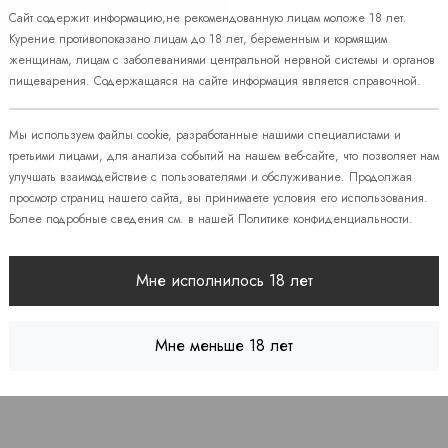
Сайт содержит информацию,не рекомендованную лицам моложе 18 лет.
Курение противопоказано лицам до 18 лет, беременным и кормящим
женщинам, лицам с заболеваниями центральной нервной системы и органов
пищеварения. Содержащаяся на сайте информация является справочной.
Наличие
Мы используем файлы cookie, разработанные нашими специалистами и
третьими лицами, для анализа событий на нашем веб-сайте, что позволяет нам
улучшать взаимодействие с пользователями и обслуживание. Продолжая
просмотр страниц нашего сайта, вы принимаете условия его использования.
 86
Более подробные сведения см. в нашей
Политике конфиденциальности
.
Мне исполнилось 18 лет
08
 7
Мне меньше 18 лет