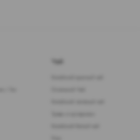
Чай
Китайский красный чай
н / Газ
Остальной Чай
Китайский зеленый чай
Травы и кустарники
Китайский белый чай
Улун