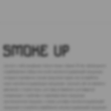
Доступ к сайту разрешен только лицам старше 18 лет, являющимся
потребителями табака или иной никотиносодержащей продукции,
которые в противном случае продолжат курить или употреблять
иную никтотиносодержащую продукцию. Данный сайт не является
рекламой, а служит лишь для предоставления достоверной
информации о свойствах и характеристиках продукции.
Дистанционная продажа, а также доставка никотиносодержащей
продукции и устройств потребления никотинсодержащей продукции