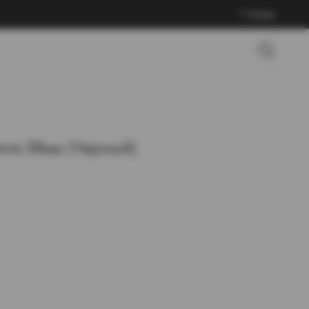
Войти
нга 58мм (Черный)