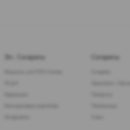
Эл. Сигареты
Сигареты
Жидкость для POD-Систем
Сигареты
ЭСДН
Зажигалки / Бензи
Картриджи
Папиросы
Многоразовые устройства
Пепельницы
Испарители
Стики