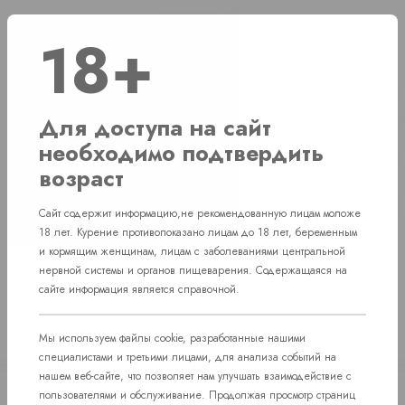
Наличие
18+
г. Челябинск, ул. Свердловский проспект д. 86
1 шт
Для доступа на сайт
г. Челябинск, ул. Академика Макеева д. 36
1 шт
необходимо подтвердить
г. Челябинск, Комсомольский проспект д. 108
1 шт
возраст
пос. Западный. Улица им. капитана
Нет в наличии
Ефимова, 7
Сайт содержит информацию,не рекомендованную лицам моложе
18 лет. Курение противопоказано лицам до 18 лет, беременным
и кормящим женщинам, лицам с заболеваниями центральной
нервной системы и органов пищеварения. Содержащаяся на
сайте информация является справочной.
Мы используем файлы cookie, разработанные нашими
специалистами и третьими лицами, для анализа событий на
нашем веб-сайте, что позволяет нам улучшать взаимодействие с
пользователями и обслуживание. Продолжая просмотр страниц