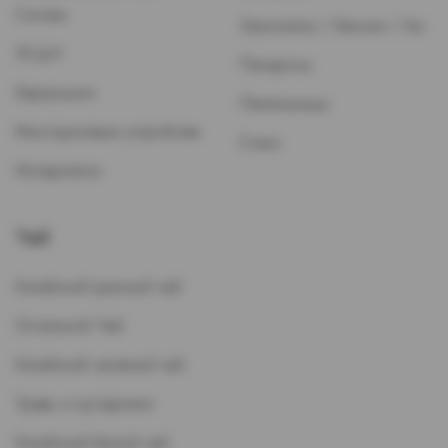
Систем
Зажигалки / Бензин / Газ
ЭСДН
Папиросы
Картриджи
Пепельницы
Многоразовые устройства
Стики
Испарители
Чай
Китайский красный чай
Остальной Чай
Китайский зеленый чай
Травы и кустарники
Китайский белый чай