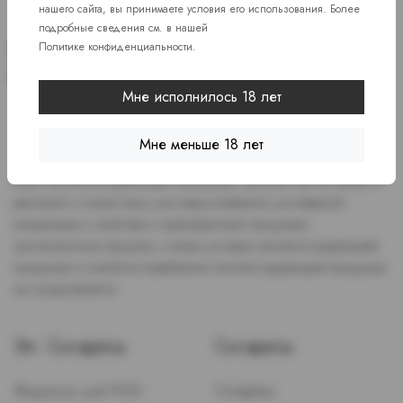
нашего сайта, вы принимаете условия его использования. Более
подробные сведения см. в нашей
Политике конфиденциальности
.
Мне исполнилось 18 лет
Доступ к сайту разрешен только лицам старше 18 лет, являющимся
потребителями табака или иной никотиносодержащей продукции,
Мне меньше 18 лет
которые в противном случае продолжат курить или употреблять
иную никтотиносодержащую продукцию. Данный сайт не является
рекламой, а служит лишь для предоставления достоверной
информации о свойствах и характеристиках продукции.
Дистанционная продажа, а также доставка никотиносодержащей
продукции и устройств потребления никотинсодержащей продукции
не осуществляется.
Эл. Сигареты
Сигареты
Жидкость для POD-
Сигареты