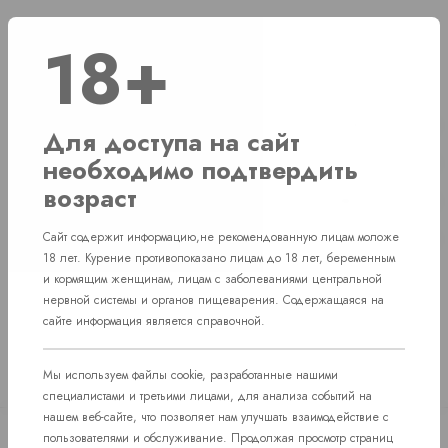
18+
Наличие
г. Челябинск, ул. Свердловский проспект д. 86
2 шт
Для доступа на сайт
необходимо подтвердить
г. Челябинск, ул. Академика Макеева д. 36
1 шт
возраст
г. Челябинск, Комсомольский проспект д. 108
1 шт
Сайт содержит информацию,не рекомендованную лицам моложе
пос. Западный. Улица им. капитана Ефимова, 7
1 шт
18 лет. Курение противопоказано лицам до 18 лет, беременным
и кормящим женщинам, лицам с заболеваниями центральной
нервной системы и органов пищеварения. Содержащаяся на
сайте информация является справочной.
Мы используем файлы cookie, разработанные нашими
специалистами и третьими лицами, для анализа событий на
нашем веб-сайте, что позволяет нам улучшать взаимодействие с
пользователями и обслуживание. Продолжая просмотр страниц