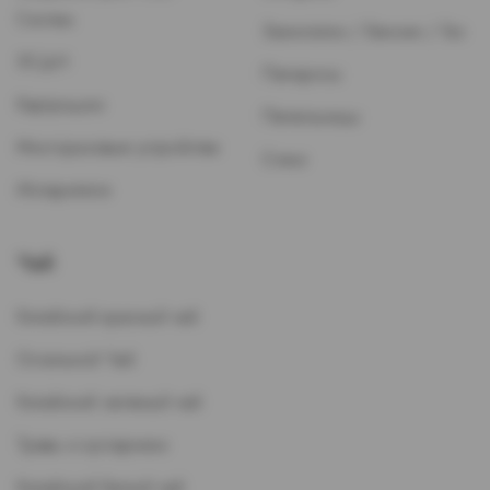
Систем
Зажигалки / Бензин / Газ
ЭСДН
Папиросы
Картриджи
Пепельницы
Многоразовые устройства
Стики
Испарители
Чай
Китайский красный чай
Остальной Чай
Китайский зеленый чай
Травы и кустарники
Китайский белый чай