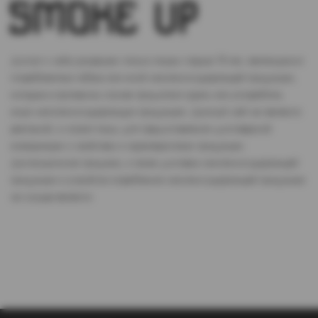
Доступ к сайту разрешен только лицам старше 18 лет, являющимся
потребителями табака или иной никотиносодержащей продукции,
которые в противном случае продолжат курить или употреблять
иную никтотиносодержащую продукцию. Данный сайт не является
рекламой, а служит лишь для предоставления достоверной
информации о свойствах и характеристиках продукции.
Дистанционная продажа, а также доставка никотиносодержащей
продукции и устройств потребления никотинсодержащей продукции
не осуществляется.