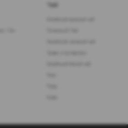
Чай
Китайский красный чай
н / Газ
Остальной Чай
Китайский зеленый чай
Травы и кустарники
Китайский белый чай
Улун
Пуэр
Кофе