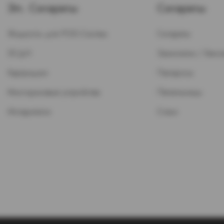
Эл. Сигареты
Сигареты
Жидкость для POD-Систем
Сигареты
ЭСДН
Зажигалки / Бензи
Картриджи
Папиросы
Многоразовые устройства
Пепельницы
Испарители
Стики