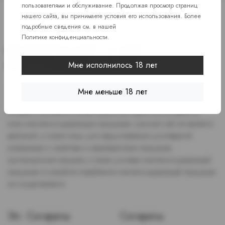
пользователями и обслуживание. Продолжая просмотр страниц
нашего сайта, вы принимаете условия его использования. Более
подробные сведения см. в нашей
Политике конфиденциальности
.
Мне исполнилось 18 лет
Доступ к сайту разрешен только лицам старше 18 лет, являющимся
Мне меньше 18 лет
потребителями табака или иной никотиносодержащей продукции,
которые в противном случае продолжат курить или употреблять
иную никтотиносодержащую продукцию. Данный сайт не является
рекламой, а служит лишь для предоставления достоверной
информации о свойствах и характеристиках продукции.
Дистанционная продажа, а также доставка никотиносодержащей
продукции и устройств потребления никотинсодержащей продукции
не осуществляется.
Эл. Сигареты
Сигареты