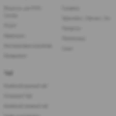
Жидкость для POD-
Сигареты
Систем
Зажигалки / Бензин / Газ
ЭСДН
Папиросы
Картриджи
Пепельницы
Многоразовые устройства
Стики
Испарители
Чай
Китайский красный чай
Остальной Чай
Китайский зеленый чай