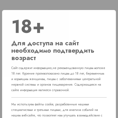
Наличие
18+
г. Челябинск, ул. Свердловский проспект д. 86
1 шт
Для доступа на сайт
г. Челябинск, ул. Академика Макеева д. 36
1 шт
необходимо подтвердить
г. Челябинск, Комсомольский проспект д.
возраст
Нет в наличии
108
Сайт содержит информацию,не рекомендованную лицам моложе
пос. Западный. Улица им. капитана
Нет в наличии
18 лет. Курение противопоказано лицам до 18 лет, беременным
Ефимова, 7
и кормящим женщинам, лицам с заболеваниями центральной
нервной системы и органов пищеварения. Содержащаяся на
сайте информация является справочной.
Мы используем файлы cookie, разработанные нашими
специалистами и третьими лицами, для анализа событий на
нашем веб-сайте, что позволяет нам улучшать взаимодействие с