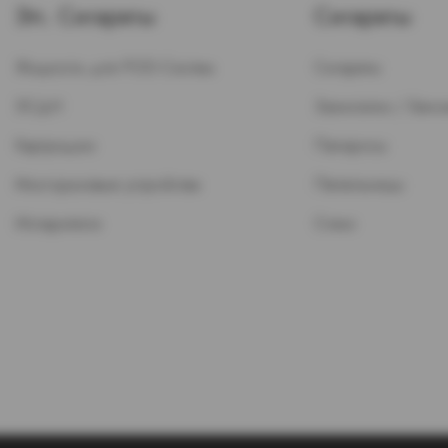
Эл. Сигареты
Сигареты
Жидкость для POD-Систем
Сигареты
ЭСДН
Зажигалки / Бензи
Картриджи
Папиросы
Многоразовые устройства
Пепельницы
Испарители
Стики