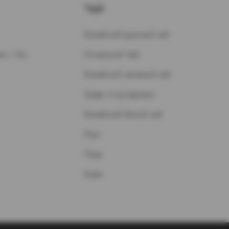
Чай
Китайский красный чай
н / Газ
Остальной Чай
Китайский зеленый чай
Травы и кустарники
Китайский белый чай
Улун
Пуэр
Кофе