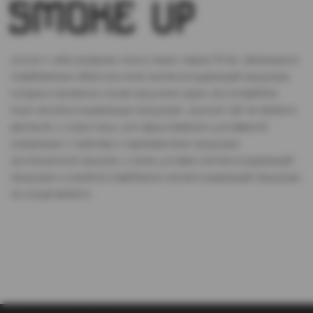
Доступ к сайту разрешен только лицам старше 18 лет, являющимся
потребителями табака или иной никотиносодержащей продукции,
которые в противном случае продолжат курить или употреблять
иную никтотиносодержащую продукцию. Данный сайт не является
рекламой, а служит лишь для предоставления достоверной
информации о свойствах и характеристиках продукции.
Дистанционная продажа, а также доставка никотиносодержащей
продукции и устройств потребления никотинсодержащей продукции
не осуществляется.