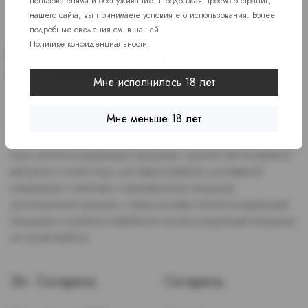
пользователями и обслуживание. Продолжая просмотр страниц
нашего сайта, вы принимаете условия его использования. Более
подробные сведения см. в нашей
Политике конфиденциальности
.
Мне исполнилось 18 лет
Доступ к сайту разрешен только лицам старше 18 лет, являющимся
Мне меньше 18 лет
потребителями табака или иной никотиносодержащей продукции,
которые в противном случае продолжат курить или употреблять
иную никтотиносодержащую продукцию. Данный сайт не является
рекламой, а служит лишь для предоставления достоверной
информации о свойствах и характеристиках продукции.
Дистанционная продажа, а также доставка никотиносодержащей
продукции и устройств потребления никотинсодержащей продукции
не осуществляется.
Эл. Сигареты
Сигареты