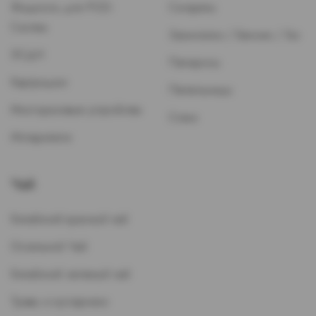
Жидкость для POD-
Сигареты
Систем
Зажигалки / Бензин / Газ
ЭСДН
Папиросы
Картриджи
Пепельницы
Многоразовые устройства
Стики
Испарители
Чай
Китайский красный чай
Остальной Чай
Китайский зеленый чай
Травы и кустарники