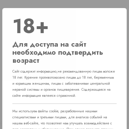
18+
Наличие
г. Челябинск, ул. Свердловский проспект д. 86
1 шт
Для доступа на сайт
г. Челябинск, ул. Академика Макеева д. 36
1 шт
необходимо подтвердить
возраст
г. Челябинск, Комсомольский проспект д. 108
1 шт
пос. Западный. Улица им. капитана
Сайт содержит информацию,не рекомендованную лицам моложе
Нет в наличии
Ефимова, 7
18 лет. Курение противопоказано лицам до 18 лет, беременным
и кормящим женщинам, лицам с заболеваниями центральной
нервной системы и органов пищеварения. Содержащаяся на
сайте информация является справочной.
Мы используем файлы cookie, разработанные нашими
специалистами и третьими лицами, для анализа событий на
нашем веб-сайте, что позволяет нам улучшать взаимодействие с