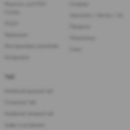
Жидкость для POD-
Сигареты
Систем
Зажигалки / Бензин / Газ
ЭСДН
Папиросы
Картриджи
Пепельницы
Многоразовые устройства
Стики
Испарители
Чай
Китайский красный чай
Остальной Чай
Китайский зеленый чай
Травы и кустарники