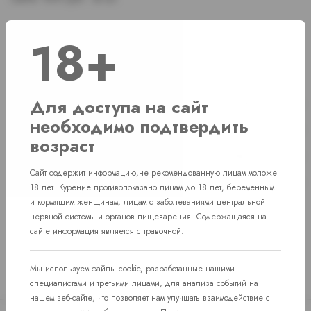
18+
Наличие
Для доступа на сайт
г. Челябинск, ул. Свердловский проспект д. 86
1 шт
необходимо подтвердить
г. Челябинск, ул. Академика Макеева д. 36
1 шт
возраст
г. Челябинск, Комсомольский проспект д. 108
1 шт
Сайт содержит информацию,не рекомендованную лицам моложе
пос. Западный. Улица им. капитана Ефимова, 7
1 шт
18 лет. Курение противопоказано лицам до 18 лет, беременным
и кормящим женщинам, лицам с заболеваниями центральной
нервной системы и органов пищеварения. Содержащаяся на
сайте информация является справочной.
Мы используем файлы cookie, разработанные нашими
специалистами и третьими лицами, для анализа событий на
нашем веб-сайте, что позволяет нам улучшать взаимодействие с