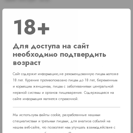
18+
Наличие
Для доступа на сайт
г. Челябинск, ул. Свердловский проспект д. 86
1 шт
необходимо подтвердить
г. Челябинск, ул. Академика Макеева д. 36
1 шт
возраст
г. Челябинск, Комсомольский проспект д. 108
1 шт
Сайт содержит информацию,не рекомендованную лицам моложе
пос. Западный. Улица им. капитана Ефимова, 7
1 шт
18 лет. Курение противопоказано лицам до 18 лет, беременным
и кормящим женщинам, лицам с заболеваниями центральной
нервной системы и органов пищеварения. Содержащаяся на
сайте информация является справочной.
Мы используем файлы cookie, разработанные нашими
специалистами и третьими лицами, для анализа событий на
нашем веб-сайте, что позволяет нам улучшать взаимодействие с