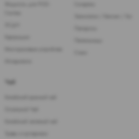
Жидкость для POD-
Сигареты
Систем
Зажигалки / Бензин / Газ
ЭСДН
Папиросы
Картриджи
Пепельницы
Многоразовые устройства
Стики
Испарители
Чай
Китайский красный чай
Остальной Чай
Китайский зеленый чай
Травы и кустарники