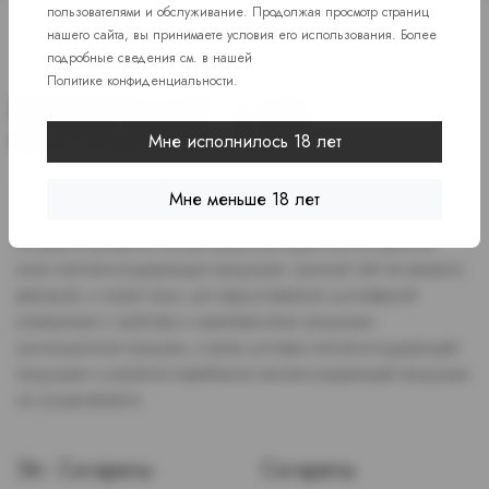
пользователями и обслуживание. Продолжая просмотр страниц
нашего сайта, вы принимаете условия его использования. Более
подробные сведения см. в нашей
Политике конфиденциальности
.
Мне исполнилось 18 лет
Доступ к сайту разрешен только лицам старше 18 лет, являющимся
Мне меньше 18 лет
потребителями табака или иной никотиносодержащей продукции,
которые в противном случае продолжат курить или употреблять
иную никтотиносодержащую продукцию. Данный сайт не является
рекламой, а служит лишь для предоставления достоверной
информации о свойствах и характеристиках продукции.
Дистанционная продажа, а также доставка никотиносодержащей
продукции и устройств потребления никотинсодержащей продукции
не осуществляется.
Эл. Сигареты
Сигареты