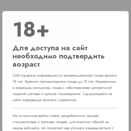
Наличие
18+
г. Челябинск, ул. Академика Макеева д. 36
1 шт
Для доступа на сайт
г. Челябинск, Комсомольский проспект д. 108
1 шт
необходимо подтвердить
г. Челябинск, ул. Свердловский проспект
возраст
Нет в наличии
д. 86
Сайт содержит информацию,не рекомендованную лицам моложе
пос. Западный. Улица им. капитана
Нет в наличии
18 лет. Курение противопоказано лицам до 18 лет, беременным
Ефимова, 7
и кормящим женщинам, лицам с заболеваниями центральной
нервной системы и органов пищеварения. Содержащаяся на
сайте информация является справочной.
Мы используем файлы cookie, разработанные нашими
специалистами и третьими лицами, для анализа событий на
нашем веб-сайте, что позволяет нам улучшать взаимодействие с