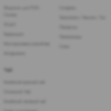
Жидкость для POD-
Сигареты
Систем
Зажигалки / Бензин / Газ
ЭСДН
Папиросы
Картриджи
Пепельницы
Многоразовые устройства
Стики
Испарители
Чай
Китайский красный чай
Остальной Чай
Китайский зеленый чай