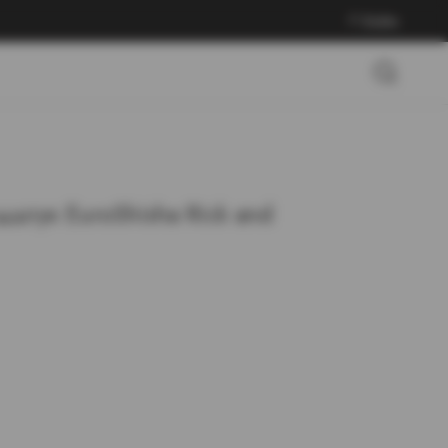
Войти
штук EuroShisha Rick and