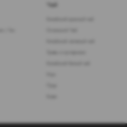
Чай
Китайский красный чай
н / Газ
Остальной Чай
Китайский зеленый чай
Травы и кустарники
Китайский белый чай
Улун
Пуэр
Кофе