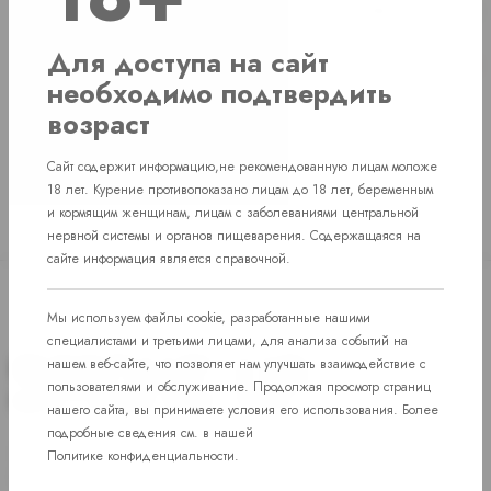
г. Челябинск, Комсомольский проспект д. 108
1 шт
пос. Западный. Улица им. капитана
Для доступа на сайт
Нет в наличии
Ефимова, 7
необходимо подтвердить
возраст
Сайт содержит информацию,не рекомендованную лицам моложе
18 лет. Курение противопоказано лицам до 18 лет, беременным
и кормящим женщинам, лицам с заболеваниями центральной
нервной системы и органов пищеварения. Содержащаяся на
сайте информация является справочной.
Мы используем файлы cookie, разработанные нашими
специалистами и третьими лицами, для анализа событий на
нашем веб-сайте, что позволяет нам улучшать взаимодействие с
пользователями и обслуживание. Продолжая просмотр страниц
нашего сайта, вы принимаете условия его использования. Более
подробные сведения см. в нашей
Доступ к сайту разрешен только лицам старше 18 лет, являющимся
Политике конфиденциальности
.
потребителями табака или иной никотиносодержащей продукции,