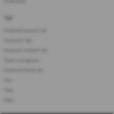
Испарители
Чай
Китайский красный чай
Остальной Чай
Китайский зеленый чай
Травы и кустарники
Китайский белый чай
Улун
Пуэр
Кофе