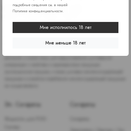
подробные сведения см. в нашей
Политике конфиденциальности
.
Мне исполнилось 18 лет
Доступ к сайту разрешен только лицам старше 18 лет, являющимся
потребителями табака или иной никотиносодержащей продукции,
Мне меньше 18 лет
которые в противном случае продолжат курить или употреблять
иную никтотиносодержащую продукцию. Данный сайт не является
рекламой, а служит лишь для предоставления достоверной
информации о свойствах и характеристиках продукции.
Дистанционная продажа, а также доставка никотиносодержащей
продукции и устройств потребления никотинсодержащей продукции
не осуществляется.
Эл. Сигареты
Сигареты
Жидкость для POD-
Сигареты
Систем
Зажигалки / Бензин / Газ