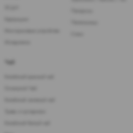
ЭСДН
Папиросы
Картриджи
Пепельницы
Многоразовые устройства
Стики
Испарители
Чай
Китайский красный чай
Остальной Чай
Китайский зеленый чай
Травы и кустарники
Китайский белый чай