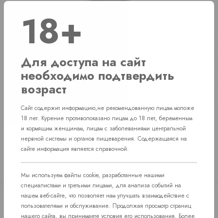
Наличие
18+
г. Челябинск, ул. Свердловский проспект д. 86
4 шт
г. Челябинск, ул. Академика Макеева д. 36
4 шт
Для доступа на сайт
необходимо подтвердить
г. Челябинск, Комсомольский проспект д. 108
1 шт
возраст
пос. Западный. Улица им. капитана
Нет в наличии
Ефимова, 7
Сайт содержит информацию,не рекомендованную лицам моложе
18 лет. Курение противопоказано лицам до 18 лет, беременным
и кормящим женщинам, лицам с заболеваниями центральной
нервной системы и органов пищеварения. Содержащаяся на
сайте информация является справочной.
Мы используем файлы cookie, разработанные нашими
специалистами и третьими лицами, для анализа событий на
нашем веб-сайте, что позволяет нам улучшать взаимодействие с
пользователями и обслуживание. Продолжая просмотр страниц
нашего сайта, вы принимаете условия его использования. Более