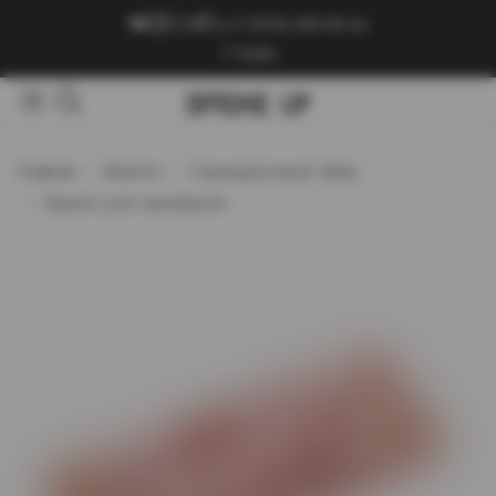
+7 (909) 089-89-24
Войти
Главная
Каталог
Самокруточный табак
Бумага для самокруток