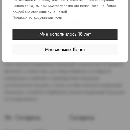
нашего сайта, вы принимаете условия его использования. Более
подробные сведения см. в нашей
Политике конфиденциальности
.
Мне исполнилось 18 лет
Доступ к сайту разрешен только лицам старше 18 лет, являющимся
Мне меньше 18 лет
потребителями табака или иной никотиносодержащей продукции,
которые в противном случае продолжат курить или употреблять
иную никтотиносодержащую продукцию. Данный сайт не является
рекламой, а служит лишь для предоставления достоверной
информации о свойствах и характеристиках продукции.
Дистанционная продажа, а также доставка никотиносодержащей
продукции и устройств потребления никотинсодержащей продукции
не осуществляется.
Эл. Сигареты
Сигареты