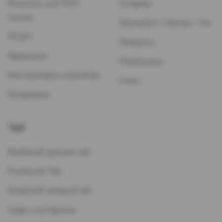
Жидкость для POD-
Сигареты
Систем
Зажигалки / Бензин / Газ
ЭСДН
Папиросы
Картриджи
Пепельницы
Многоразовые устройства
Стики
Испарители
Чай
Китайский красный чай
Остальной Чай
Китайский зеленый чай
Травы и кустарники