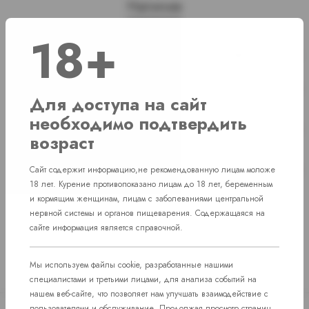
Наличие
18+
г. Челябинск, Комсомольский проспект д. 108
2 шт
г. Челябинск, ул. Свердловский проспект
Нет в наличии
д. 86
Для доступа на сайт
необходимо подтвердить
г. Челябинск, ул. Академика Макеева д.
Нет в наличии
36
возраст
пос. Западный. Улица им. капитана
Нет в наличии
Сайт содержит информацию,не рекомендованную лицам моложе
Ефимова, 7
18 лет. Курение противопоказано лицам до 18 лет, беременным
и кормящим женщинам, лицам с заболеваниями центральной
нервной системы и органов пищеварения. Содержащаяся на
сайте информация является справочной.
Мы используем файлы cookie, разработанные нашими
специалистами и третьими лицами, для анализа событий на
нашем веб-сайте, что позволяет нам улучшать взаимодействие с
пользователями и обслуживание. Продолжая просмотр страниц