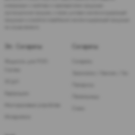
информации о свойствах и характеристиках продукции.
Дистанционная продажа, а также доставка никотиносодержащей
продукции и устройств потребления никотинсодержащей продукции
не осуществляется.
Эл. Сигареты
Сигареты
Жидкость для POD-
Сигареты
Систем
Зажигалки / Бензин / Газ
ЭСДН
Папиросы
Картриджи
Пепельницы
Многоразовые устройства
Стики
Испарители