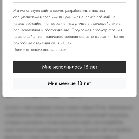
Ефимова, 7
Мы используем файлы cookie, разработанные нашими
специалистами и третьими лицами, для анализа событий на
нашем веб-сайте, что позволяет нам улучшать взаимодействие с
пользователями и обслуживание. Продолжая просмотр страниц
нашего сайта, вы принимаете условия его использования. Более
подробные сведения см. в нашей
Политике конфиденциальности
.
Мне исполнилось 18 лет
Мне меньше 18 лет
Доступ к сайту разрешен только лицам старше 18 лет, являющимся
потребителями табака или иной никотиносодержащей продукции,
которые в противном случае продолжат курить или употреблять
иную никтотиносодержащую продукцию. Данный сайт не является
рекламой, а служит лишь для предоставления достоверной