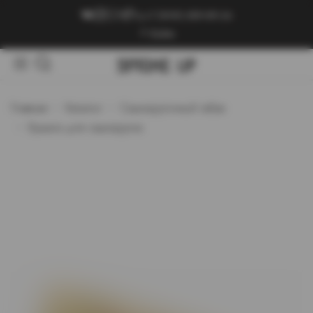
+7 (909) 089-89-24
Войти
Главная
Каталог
Самокруточный табак
Бумага для самокруток