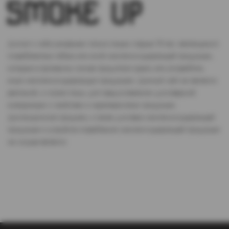
Доступ к сайту разрешен только лицам старше 18 лет, являющимся
потребителями табака или иной никотиносодержащей продукции,
которые в противном случае продолжат курить или употреблять
иную никтотиносодержащую продукцию. Данный сайт не является
рекламой, а служит лишь для предоставления достоверной
информации о свойствах и характеристиках продукции.
Дистанционная продажа, а также доставка никотиносодержащей
продукции и устройств потребления никотинсодержащей продукции
не осуществляется.