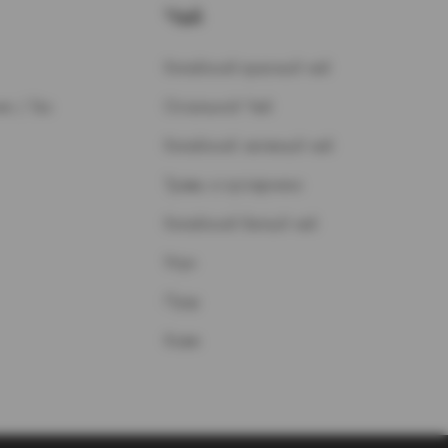
Чай
Китайский красный чай
н / Газ
Остальной Чай
Китайский зеленый чай
Травы и кустарники
Китайский белый чай
Улун
Пуэр
Кофе