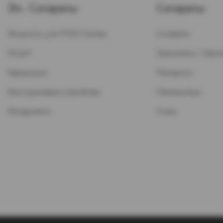
Эл. Сигареты
Сигареты
Жидкость для POD-Систем
Сигареты
ЭСДН
Зажигалки / Бензи
Картриджи
Папиросы
Многоразовые устройства
Пепельницы
Испарители
Стики