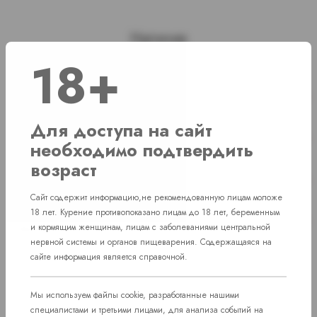
Наличие
18+
г. Челябинск, ул. Свердловский проспект
Нет в наличии
д. 86
Для доступа на сайт
г. Челябинск, ул. Академика Макеева д.
Нет в наличии
необходимо подтвердить
36
возраст
г. Челябинск, Комсомольский проспект д.
Нет в наличии
108
Сайт содержит информацию,не рекомендованную лицам моложе
18 лет. Курение противопоказано лицам до 18 лет, беременным
пос. Западный. Улица им. капитана
Нет в наличии
и кормящим женщинам, лицам с заболеваниями центральной
Ефимова, 7
нервной системы и органов пищеварения. Содержащаяся на
сайте информация является справочной.
Мы используем файлы cookie, разработанные нашими
специалистами и третьими лицами, для анализа событий на