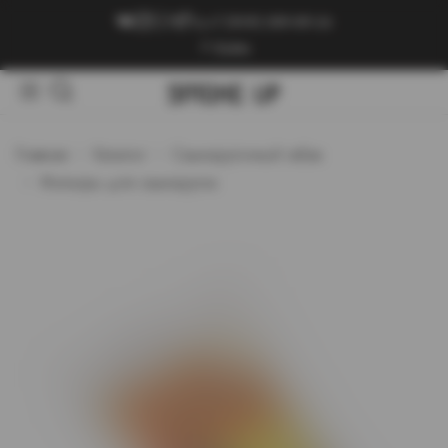
+7 (909) 089-89-24
Войти
Главная
Каталог
Самокруточный табак
Фильтры для самокруток