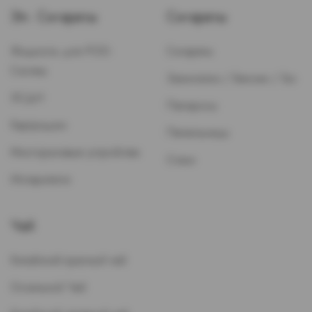
Эл. Сигареты
Сигареты
Жидкость для POD-
Сигареты
Систем
Зажигалки / Бензин / Газ
ЭСДН
Папиросы
Картриджи
Пепельницы
Многоразовые устройства
Стики
Испарители
Чай
Китайский красный чай
Остальной Чай