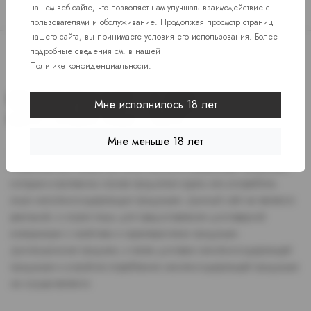
нашем веб-сайте, что позволяет нам улучшать взаимодействие с
пользователями и обслуживание. Продолжая просмотр страниц
нашего сайта, вы принимаете условия его использования. Более
подробные сведения см. в нашей
Политике конфиденциальности
.
Мне исполнилось 18 лет
Мне меньше 18 лет
Доступ к сайту разрешен только лицам старше 18 лет, являющимся
потребителями табака или иной никотиносодержащей продукции,
которые в противном случае продолжат курить или употреблять
иную никтотиносодержащую продукцию. Данный сайт не является
рекламой, а служит лишь для предоставления достоверной
информации о свойствах и характеристиках продукции.
Дистанционная продажа, а также доставка никотиносодержащей
продукции и устройств потребления никотинсодержащей продукции
не осуществляется.