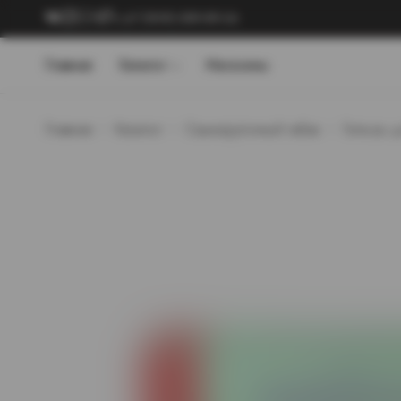
+7 (909) 089-89-24
Главная
Каталог
Магазины
Главная
Каталог
Самокруточный табак
Гильзы д