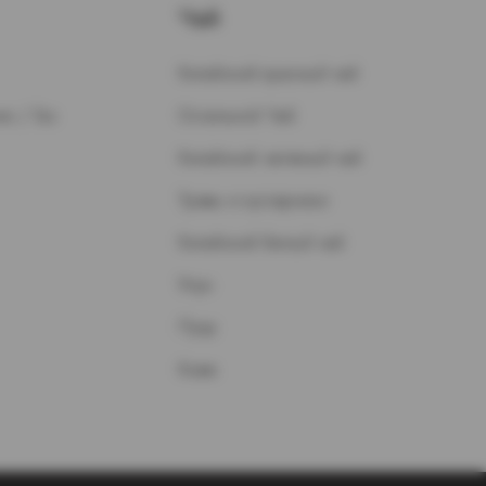
Чай
Китайский красный чай
н / Газ
Остальной Чай
Китайский зеленый чай
Травы и кустарники
Китайский белый чай
Улун
Пуэр
Кофе