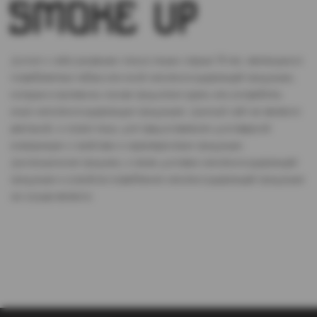
Доступ к сайту разрешен только лицам старше 18 лет, являющимся
потребителями табака или иной никотиносодержащей продукции,
которые в противном случае продолжат курить или употреблять
иную никтотиносодержащую продукцию. Данный сайт не является
рекламой, а служит лишь для предоставления достоверной
информации о свойствах и характеристиках продукции.
Дистанционная продажа, а также доставка никотиносодержащей
продукции и устройств потребления никотинсодержащей продукции
не осуществляется.