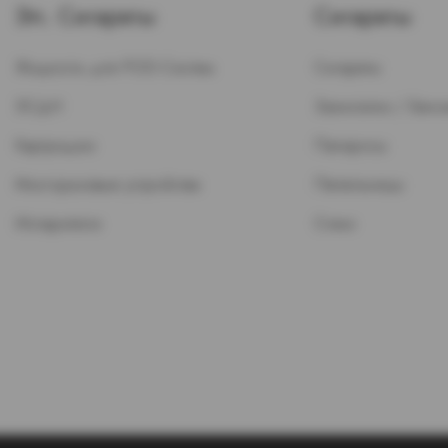
Эл. Сигареты
Сигареты
Жидкость для POD-Систем
Сигареты
ЭСДН
Зажигалки / Бензи
Картриджи
Папиросы
Многоразовые устройства
Пепельницы
Испарители
Стики