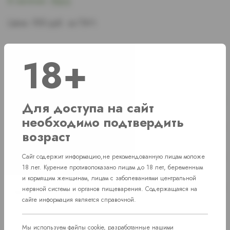
В наличии:
В наличии:
Мало
Цена:
950 руб. за ПАЧ.
18+
Наличие
г. Челябинск, ул. Академика Макеева д. 36
1 ПАЧ
Для доступа на сайт
необходимо подтвердить
г. Челябинск, ул. Свердловский проспект
Нет в наличии
д. 86
возраст
г. Челябинск, Комсомольский проспект д.
Нет в наличии
Сайт содержит информацию,не рекомендованную лицам моложе
108
18 лет. Курение противопоказано лицам до 18 лет, беременным
и кормящим женщинам, лицам с заболеваниями центральной
пос. Западный. Улица им. капитана
Нет в наличии
нервной системы и органов пищеварения. Содержащаяся на
Ефимова, 7
сайте информация является справочной.
Мы используем файлы cookie, разработанные нашими