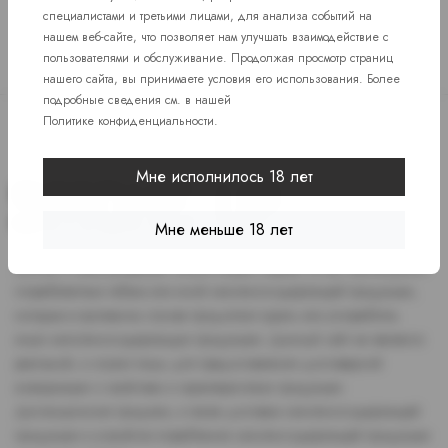
специалистами и третьими лицами, для анализа событий на
нашем веб-сайте, что позволяет нам улучшать взаимодействие с
пользователями и обслуживание. Продолжая просмотр страниц
нашего сайта, вы принимаете условия его использования. Более
подробные сведения см. в нашей
Политике конфиденциальности
.
Мне исполнилось 18 лет
Мне меньше 18 лет
Доступ к сайту разрешен только лицам старше 18 лет, являющимся
потребителями табака или иной никотиносодержащей продукции,
которые в противном случае продолжат курить или употреблять
иную никтотиносодержащую продукцию. Данный сайт не является
рекламой, а служит лишь для предоставления достоверной
информации о свойствах и характеристиках продукции.
Дистанционная продажа, а также доставка никотиносодержащей
продукции и устройств потребления никотинсодержащей продукции