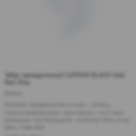
Табак самокруточный CAPTAIN BLACK Dark
Red 30гр
Артикул:
Описание:
Характеристики Масса в пачке, г - 30 Бленд -
Virginia,Oriental,Burley Аромат - Вишня Крепость - 2 из 5 Страна
производства - США Производитель - Scandinavian Tobacco Group
Бренд - Captain Black