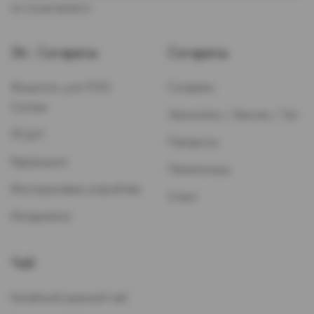
не осуществляется.
Эл. Сигареты
Сигареты
Жидкость для POD-
Сигареты
Систем
Зажигалки / Бензин / Газ
ЭСДН
Папиросы
Картриджи
Пепельницы
Многоразовые устройства
Стики
Испарители
Чай
Китайский красный чай