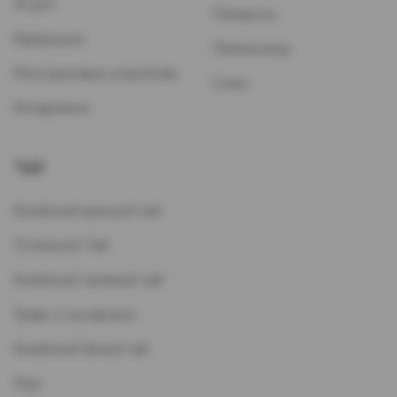
ЭСДН
Папиросы
Картриджи
Пепельницы
Многоразовые устройства
Стики
Испарители
Чай
Китайский красный чай
Остальной Чай
Китайский зеленый чай
Травы и кустарники
Китайский белый чай
Улун