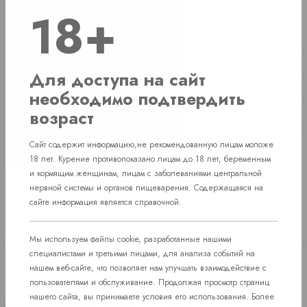
Наличие
18+
г. Челябинск, ул. Свердловский проспект д. 86
10 ПАЧ
Для доступа на сайт
г. Челябинск, ул. Академика Макеева д. 36
9 ПАЧ
необходимо подтвердить
г. Челябинск, Комсомольский проспект д. 108
9 ПАЧ
возраст
пос. Западный. Улица им. капитана Ефимова, 7
1 ПАЧ
Сайт содержит информацию,не рекомендованную лицам моложе
18 лет. Курение противопоказано лицам до 18 лет, беременным
и кормящим женщинам, лицам с заболеваниями центральной
нервной системы и органов пищеварения. Содержащаяся на
сайте информация является справочной.
Мы используем файлы cookie, разработанные нашими
специалистами и третьими лицами, для анализа событий на
нашем веб-сайте, что позволяет нам улучшать взаимодействие с
пользователями и обслуживание. Продолжая просмотр страниц
нашего сайта, вы принимаете условия его использования. Более