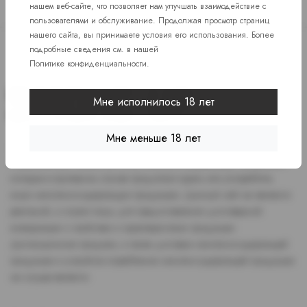
нашем веб-сайте, что позволяет нам улучшать взаимодействие с
пользователями и обслуживание. Продолжая просмотр страниц
нашего сайта, вы принимаете условия его использования. Более
подробные сведения см. в нашей
Политике конфиденциальности
.
Мне исполнилось 18 лет
Мне меньше 18 лет
Доступ к сайту разрешен только лицам старше 18 лет, являющимся
потребителями табака или иной никотиносодержащей продукции,
которые в противном случае продолжат курить или употреблять
иную никтотиносодержащую продукцию. Данный сайт не является
рекламой, а служит лишь для предоставления достоверной
информации о свойствах и характеристиках продукции.
Дистанционная продажа, а также доставка никотиносодержащей
продукции и устройств потребления никотинсодержащей продукции
не осуществляется.