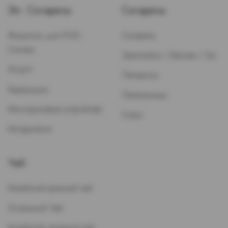
Эл. Сигареты
Сигареты
Жидкость для POD-
Сигареты
Систем
Зажигалки / Бензин / Газ
ЭСДН
Папиросы
Картриджи
Пепельницы
Многоразовые устройства
Стики
Испарители
Чай
Китайский красный чай
Остальной Чай
Китайский зеленый чай