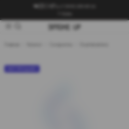
+7 (909) 089-89-24
Войти
Главная
Каталог
Сигариллы
Guantanamera
ХИТ ПРОДАЖ!