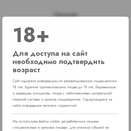
Наличие
18+
г. Челябинск, ул. Свердловский проспект
Нет в наличии
д. 86
Для доступа на сайт
г. Челябинск, ул. Академика Макеева д.
Нет в наличии
36
необходимо подтвердить
возраст
г. Челябинск, Комсомольский проспект д.
Нет в наличии
108
Сайт содержит информацию,не рекомендованную лицам моложе
пос. Западный. Улица им. капитана
18 лет. Курение противопоказано лицам до 18 лет, беременным
Нет в наличии
Ефимова, 7
и кормящим женщинам, лицам с заболеваниями центральной
нервной системы и органов пищеварения. Содержащаяся на
сайте информация является справочной.
Мы используем файлы cookie, разработанные нашими
специалистами и третьими лицами, для анализа событий на