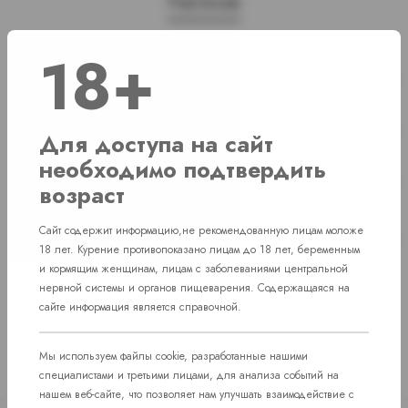
Наличие
18+
г. Челябинск, ул. Свердловский проспект
Нет в наличии
д. 86
г. Челябинск, ул. Академика Макеева д.
Нет в наличии
Для доступа на сайт
36
необходимо подтвердить
г. Челябинск, Комсомольский проспект д.
Нет в наличии
возраст
108
пос. Западный. Улица им. капитана
Сайт содержит информацию,не рекомендованную лицам моложе
Нет в наличии
Ефимова, 7
18 лет. Курение противопоказано лицам до 18 лет, беременным
и кормящим женщинам, лицам с заболеваниями центральной
нервной системы и органов пищеварения. Содержащаяся на
сайте информация является справочной.
Мы используем файлы cookie, разработанные нашими
специалистами и третьими лицами, для анализа событий на
нашем веб-сайте, что позволяет нам улучшать взаимодействие с