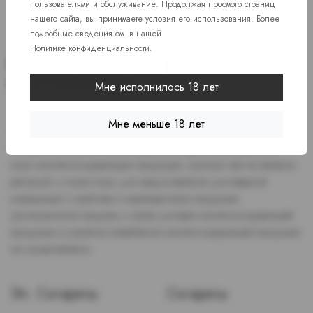
пользователями и обслуживание. Продолжая просмотр страниц
нашего сайта, вы принимаете условия его использования. Более
подробные сведения см. в нашей
Политике конфиденциальности
.
Мне исполнилось 18 лет
Доступ к сайту разрешен только лицам старше 18 лет, являющимся
Мне меньше 18 лет
потребителями табака или иной никотиносодержащей продукции,
которые в противном случае продолжат курить или употреблять
иную никтотиносодержащую продукцию. Данный сайт не является
рекламой, а служит лишь для предоставления достоверной
информации о свойствах и характеристиках продукции.
Дистанционная продажа, а также доставка никотиносодержащей
продукции и устройств потребления никотинсодержащей продукции
не осуществляется.
Эл. Сигареты
Сигареты