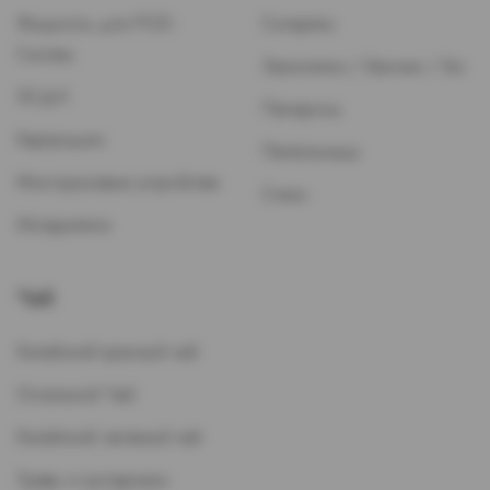
Жидкость для POD-
Сигареты
Систем
Зажигалки / Бензин / Газ
ЭСДН
Папиросы
Картриджи
Пепельницы
Многоразовые устройства
Стики
Испарители
Чай
Китайский красный чай
Остальной Чай
Китайский зеленый чай
Травы и кустарники