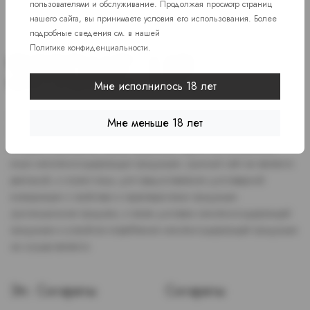
пользователями и обслуживание. Продолжая просмотр страниц
нашего сайта, вы принимаете условия его использования. Более
подробные сведения см. в нашей
Политике конфиденциальности
.
Мне исполнилось 18 лет
Доступ к сайту разрешен только лицам старше 18 лет, являющимся
Мне меньше 18 лет
потребителями табака или иной никотиносодержащей продукции,
которые в противном случае продолжат курить или употреблять
иную никтотиносодержащую продукцию. Данный сайт не является
рекламой, а служит лишь для предоставления достоверной
информации о свойствах и характеристиках продукции.
Дистанционная продажа, а также доставка никотиносодержащей
продукции и устройств потребления никотинсодержащей продукции
не осуществляется.
Эл. Сигареты
Сигареты