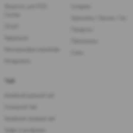
Жидкость для POD-
Сигареты
Систем
Зажигалки / Бензин / Газ
ЭСДН
Папиросы
Картриджи
Пепельницы
Многоразовые устройства
Стики
Испарители
Чай
Китайский красный чай
Остальной Чай
Китайский зеленый чай
Травы и кустарники