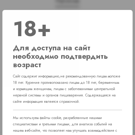
Наличие
18+
г. Челябинск, ул. Свердловский проспект
Нет в наличии
д. 86
г. Челябинск, ул. Академика Макеева д.
Нет в наличии
Для доступа на сайт
36
необходимо подтвердить
г. Челябинск, Комсомольский проспект д.
Нет в наличии
возраст
108
пос. Западный. Улица им. капитана
Сайт содержит информацию,не рекомендованную лицам моложе
Нет в наличии
Ефимова, 7
18 лет. Курение противопоказано лицам до 18 лет, беременным
и кормящим женщинам, лицам с заболеваниями центральной
нервной системы и органов пищеварения. Содержащаяся на
сайте информация является справочной.
Мы используем файлы cookie, разработанные нашими
специалистами и третьими лицами, для анализа событий на
нашем веб-сайте, что позволяет нам улучшать взаимодействие с