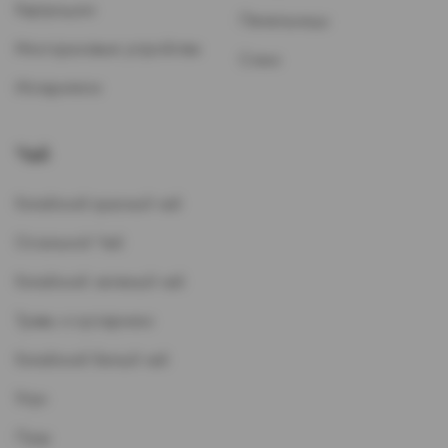
Картриджи
Пепельницы
Многоразовые устройства
Стики
Испарители
Чай
Китайский красный чай
Остальной Чай
Китайский зеленый чай
Травы и кустарники
Китайский белый чай
Улун
Пуэр