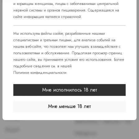
и кормящим женщинам, лицам с заболеваниями центральной
нервной системы и органов пищеварения. Содержащаяся на
Доступ к сайту разрешен только лицам старше 18 лет, являющимся
сайте информация является справочной.
потребителями табака или иной никотиносодержащей продукции,
которые в противном случае продолжат курить или употреблять
Мы используем файлы cookie, разработанные нашими
иную никтотиносодержащую продукцию. Данный сайт не является
специалистами и третьими лицами, для анализа событий на
рекламой, а служит лишь для предоставления достоверной
нашем веб-сайте, что позволяет нам улучшать взаимодействие с
информации о свойствах и характеристиках продукции.
пользователями и обслуживание. Продолжая просмотр страниц
Дистанционная продажа, а также доставка никотиносодержащей
нашего сайта, вы принимаете условия его использования. Более
продукции и устройств потребления никотинсодержащей продукции
подробные сведения см. в нашей
Политике конфиденциальности
.
не осуществляется.
Мне исполнилось 18 лет
Эл. Сигареты
Сигареты
Мне меньше 18 лет
Жидкость для POD-
Сигареты
Систем
Зажигалки / Бензин / Газ
ЭСДН
Папиросы