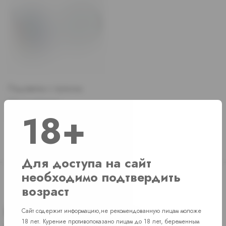
Подсветка с пультом
Нет в наличии
18+
Price
280 руб.
Для доступа на сайт
необходимо подтвердить
возраст
Сайт содержит информацию,не рекомендованную лицам моложе
18 лет. Курение противопоказано лицам до 18 лет, беременным