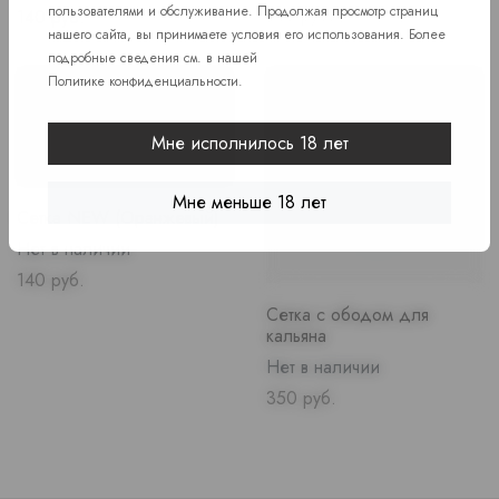
пользователями и обслуживание. Продолжая просмотр страниц
Price
140 руб.
Price
140 руб.
нашего сайта, вы принимаете условия его использования. Более
подробные сведения см. в нашей
Политике конфиденциальности
.
Мне исполнилось 18 лет
Мне меньше 18 лет
Сетка NEW (Оранжевый)
Нет в наличии
Price
140 руб.
Сетка с ободом для
кальяна
Нет в наличии
Price
350 руб.