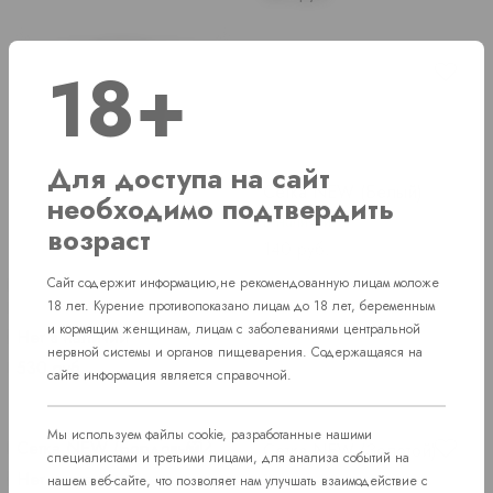
18+
Для доступа на сайт
Сетка NEW (Белый)
необходимо подтвердить
В наличии
возраст
Price
140 руб.
Сетка Blade (защитный
Сайт содержит информацию,не рекомендованную лицам моложе
экран)
18 лет. Курение противопоказано лицам до 18 лет, беременным
и кормящим женщинам, лицам с заболеваниями центральной
Нет в наличии
нервной системы и органов пищеварения. Содержащаяся на
Price
530 руб.
сайте информация является справочной.
Мы используем файлы cookie, разработанные нашими
Сетка NEW (Бордовый)
Сетка NEW (Золотой)
специалистами и третьими лицами, для анализа событий на
Нет в наличии
В наличии
нашем веб-сайте, что позволяет нам улучшать взаимодействие с