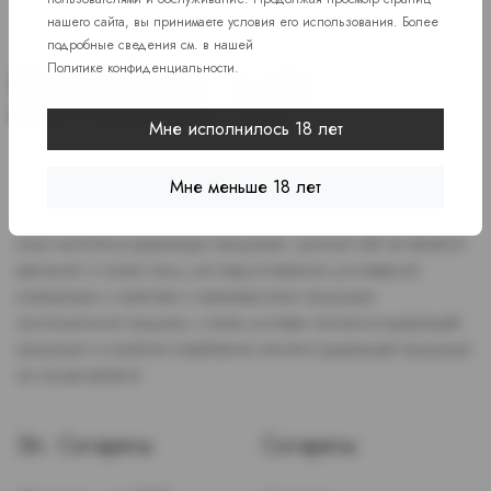
нашего сайта, вы принимаете условия его использования. Более
подробные сведения см. в нашей
Политике конфиденциальности
.
Мне исполнилось 18 лет
Доступ к сайту разрешен только лицам старше 18 лет, являющимся
Мне меньше 18 лет
потребителями табака или иной никотиносодержащей продукции,
которые в противном случае продолжат курить или употреблять
иную никтотиносодержащую продукцию. Данный сайт не является
рекламой, а служит лишь для предоставления достоверной
информации о свойствах и характеристиках продукции.
Дистанционная продажа, а также доставка никотиносодержащей
продукции и устройств потребления никотинсодержащей продукции
не осуществляется.
Эл. Сигареты
Сигареты