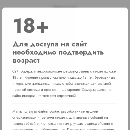
Наличие
18+
г. Челябинск, ул. Свердловский проспект д. 86
1 шт
г. Челябинск, ул. Академика Макеева д. 36
1 шт
Для доступа на сайт
необходимо подтвердить
г. Челябинск, Комсомольский проспект д.
Нет в наличии
108
возраст
пос. Западный. Улица им. капитана
Нет в наличии
Сайт содержит информацию,не рекомендованную лицам моложе
Ефимова, 7
18 лет. Курение противопоказано лицам до 18 лет, беременным
и кормящим женщинам, лицам с заболеваниями центральной
нервной системы и органов пищеварения. Содержащаяся на
сайте информация является справочной.
Мы используем файлы cookie, разработанные нашими
специалистами и третьими лицами, для анализа событий на
нашем веб-сайте, что позволяет нам улучшать взаимодействие с
пользователями и обслуживание. Продолжая просмотр страниц