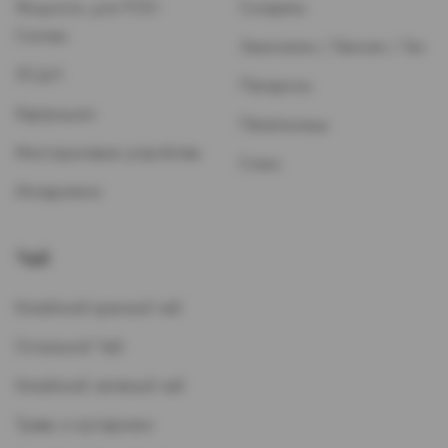
Жидкость для POD-
Сигареты
Систем
Зажигалки / Бензин / Газ
ЭСДН
Папиросы
Картриджи
Пепельницы
Многоразовые устройства
Стики
Испарители
Чай
Китайский красный чай
Остальной Чай
Китайский зеленый чай
Травы и кустарники