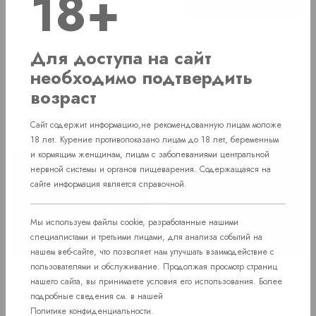
18+
Шило для табака Scull1
Fork & Awl (Вилка&Шило)
Gold
в чехле (Золото)
Для доступа на сайт
В наличии
В наличии
необходимо подтвердить
Price
Price
605 руб.
290 руб.
возраст
Сайт содержит информацию,не рекомендованную лицам моложе
18 лет. Курение противопоказано лицам до 18 лет, беременным
и кормящим женщинам, лицам с заболеваниями центральной
нервной системы и органов пищеварения. Содержащаяся на
сайте информация является справочной.
Мы используем файлы cookie, разработанные нашими
специалистами и третьими лицами, для анализа событий на
нашем веб-сайте, что позволяет нам улучшать взаимодействие с
пользователями и обслуживание. Продолжая просмотр страниц
Шило для табака Scull1
Шило Games of War
нашего сайта, вы принимаете условия его использования. Более
Silver
(серебро)
подробные сведения см. в нашей
В наличии
В наличии
Политике конфиденциальности
.