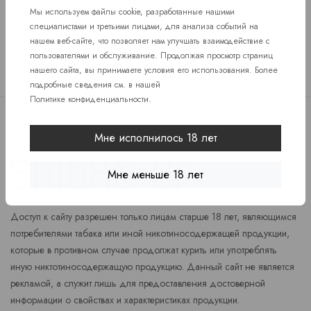
Мы используем файлы cookie, разработанные нашими
В наличии
специалистами и третьими лицами, для анализа событий на
Price
680 руб.
нашем веб-сайте, что позволяет нам улучшать взаимодействие с
пользователями и обслуживание. Продолжая просмотр страниц
нашего сайта, вы принимаете условия его использования. Более
подробные сведения см. в нашей
Политике конфиденциальности
.
Мне исполнилось 18 лет
Мне меньше 18 лет
Доступ к сайту разрешен только лицам старше 18 лет, являющимся
потребителями табака или иной никотиносодержащей продукции,
которые в противном случае продолжат курить или употреблять
иную никтотиносодержащую продукцию. Данный сайт не является
рекламой, а служит лишь для предоставления достоверной
информации о свойствах и характеристиках продукции.