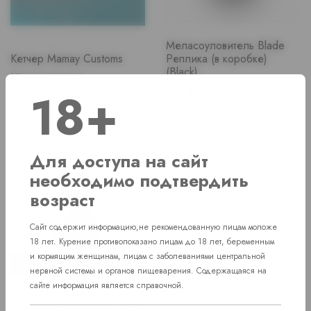
Меласоуловитель Blade
Кетчер Mamay Customs
Реплика (в коробке)
(Black)
Нет в наличии
18+
Нет в наличии
Price
1 700 руб.
Price
680 руб.
Для доступа на сайт
необходимо подтвердить
возраст
Сайт содержит информацию,не рекомендованную лицам моложе
18 лет. Курение противопоказано лицам до 18 лет, беременным
и кормящим женщинам, лицам с заболеваниями центральной
нервной системы и органов пищеварения. Содержащаяся на
сайте информация является справочной.
Меласоуловитель Blade
Реплика (в коробке) (Red)