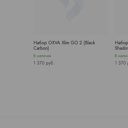
Набор OXVA Xlim GO 2 (Black
Набор
Carbon)
Shado
В наличии
В нали
Price
Price
1 370 руб.
1 370 