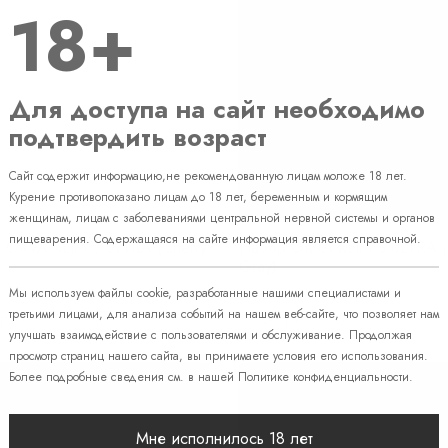
18+
Для доступа на сайт необходимо
подтвердить возраст
Сайт содержит информацию,не рекомендованную лицам моложе 18 лет.
Курение противопоказано лицам до 18 лет, беременным и кормящим
женщинам, лицам с заболеваниями центральной нервной системы и органов
пищеварения. Содержащаяся на сайте информация является справочной.
 OXVA XLIM 3 ULTRA (Cherry
Набор OXVA XLIM 3 ULTRA (
Gray)
чии
В наличии
Мы используем файлы cookie, разработанные нашими специалистами и
третьими лицами, для анализа событий на нашем веб-сайте, что позволяет нам
Price
руб.
3 760 руб.
улучшать взаимодействие с пользователями и обслуживание. Продолжая
просмотр страниц нашего сайта, вы принимаете условия его использования.
Более подробные сведения см. в нашей
Политике конфиденциальности
.
Мне исполнилось 18 лет