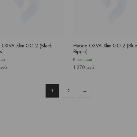
 OXVA Xlim GO 2 (Black
Набор OXVA Xlim GO 2 (Blu
w)
Ripple)
чии
В наличии
Price
руб.
1 370 руб.
1
2
→