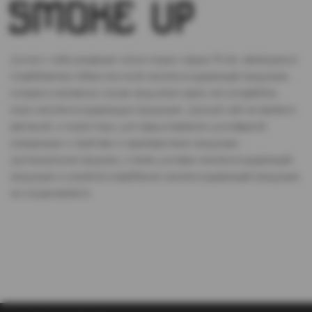
Доступ к сайту разрешен только лицам старше 18 лет, являющимся
потребителями табака или иной никотиносодержащей продукции,
которые в противном случае продолжат курить или употреблять
иную никтотиносодержащую продукцию. Данный сайт не является
рекламой, а служит лишь для предоставления достоверной
информации о свойствах и характеристиках продукции.
Дистанционная продажа, а также доставка никотиносодержащей
продукции и устройств потребления никотинсодержащей продукции
не осуществляется.