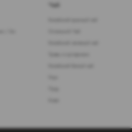
Чай
Китайский красный чай
н / Газ
Остальной Чай
Китайский зеленый чай
Травы и кустарники
Китайский белый чай
Улун
Пуэр
Кофе