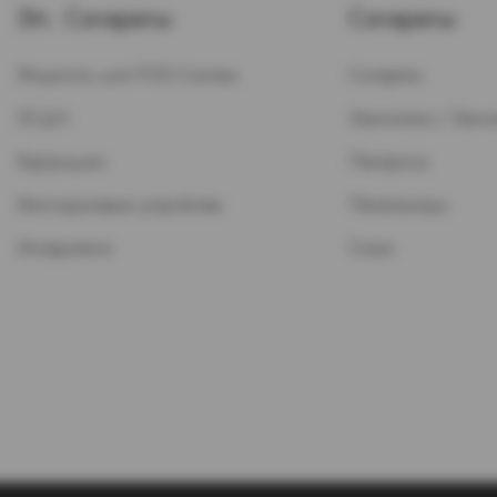
Эл. Сигареты
Сигареты
Жидкость для POD-Систем
Сигареты
ЭСДН
Зажигалки / Бензи
Картриджи
Папиросы
Многоразовые устройства
Пепельницы
Испарители
Стики